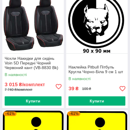
Чохли Накидки для сидінь
Voin 5D Передні Чорний
Наклейка Pitbull Пітбуль
Червоний кант (VB-8830 Bk)
Кругла Чорно-Біла 9 см 1 шт
В наявності
В наявності
3 015
₴/комплект
39
₴
100 ₴
7 740 ₴/комплект
Купити
Купити
–61%
–61%