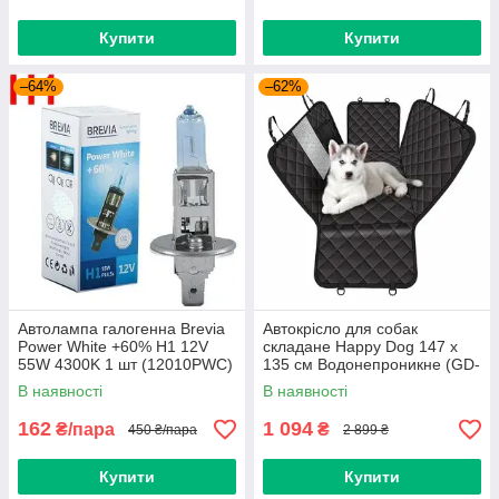
Купити
Купити
–64%
–62%
Автолампа галогенна Brevia
Автокрісло для собак
Power White +60% H1 12V
складане Happy Dog 147 x
55W 4300K 1 шт (12010PWC)
135 см Водонепроникне (GD-
13)
В наявності
В наявності
162
1 094
₴/пара
₴
450 ₴/пара
2 899 ₴
Купити
Купити