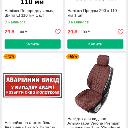
Наліпка Попереджувальна
Наліпка Продам 200 х 110
Шипи Ш 110 мм 1 шт
мм 1 шт
В наявності
В наявності
29
29
₴
₴
100 ₴
100 ₴
Купити
Купити
–71%
–65%
Накидка для сидіння
Наклейка на автомобіль
Алькантара Verona Premium
Аварiйний Вихiд У Випадку
L коричнева 1 шт (Оригінал)