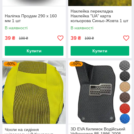
Наклейка перекладка
Наліпка Продам 290 х 160
Наклейка "UA" карта
мм 1 шт
кольорова Синьо-Жовта 1 шт
В наявності
В наявності
39
39
₴
₴
100 ₴
100 ₴
Купити
Купити
–60%
–59%
3D EVA Килимок Водійський
Чохли на сидіння
Volkswagen B5 1996-2005