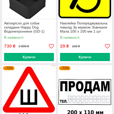
Автокрісло для собак
Наклейка Попереджувальна
складане Happy Dog
Інвалід За кермом Зовнішня
Водонепроникне (GD-1)
Мала 100 x 100 мм 1 шт
В наявності
В наявності
730
29
₴
₴
2 899 ₴
100 ₴
Купити
Купити
–71%
–71%