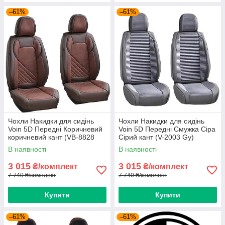
–61%
–61%
Чохли Накидки для сидінь
Чохли Накидки для сидінь
Voin 5D Передні Коричневий
Voin 5D Передні Смужка Сіра
коричневий кант (VB-8828
Сірий кант (V-2003 Gy)
BR)
В наявності
В наявності
3 015
3 015
₴/комплект
₴/комплект
7 740 ₴/комплект
7 740 ₴/комплект
Купити
Купити
–61%
–61%