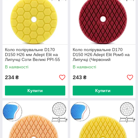
Коло полірувальне D170
Коло полірувальне D170
D150 H26 мм Adept Elit на
D150 H26 Adept Elit Ромб на
Липучці Соти Великі PPI-55
Липучці (Червоний
(Жовтий Твердий)
Універсальний)
В наявності
В наявності
234
243
₴
₴
Купити
Купити