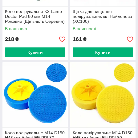
Коло полірувальне K2 Lamp
Щітка для чищення
Doctor Pad 80 мм М14
полірувальних кіл Нейлонова
Рожевий (Щільність Середня)
(XC100)
K533
В наявності
В наявності
218
161
₴
₴
Купити
Купити
Коло полірувальне M14 D150
Коло полірувальне M14 D150
H45 мм Adept Elit PPI 80
H45 мм Adept Elit PPI 80