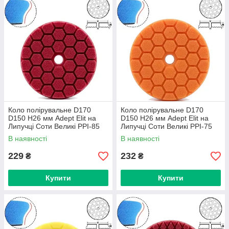
Коло полірувальне D170
Коло полірувальне D170
D150 H26 мм Adept Elit на
D150 H26 мм Adept Elit на
Липучці Соти Великі PPI-85
Липучці Соти Великі PPI-75
(Червоний Фініш)
(Помаранчевий
В наявності
В наявності
Універсальний)
229
232
₴
₴
Купити
Купити