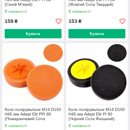
(Синій М'який)
(Жовтий Сота Твердий)
В наявності
В наявності
159
153
₴
₴
Купити
Купити
Коло полірувальне M14 D150
Коло полірувальне M14 D150
H45 мм Adept Elit PPI 80
H45 мм Adept Elit PI 90
(Помаранчевий Сота
(Чорний Сота Фінішний)
Универсальный)
В наявності
В наявності