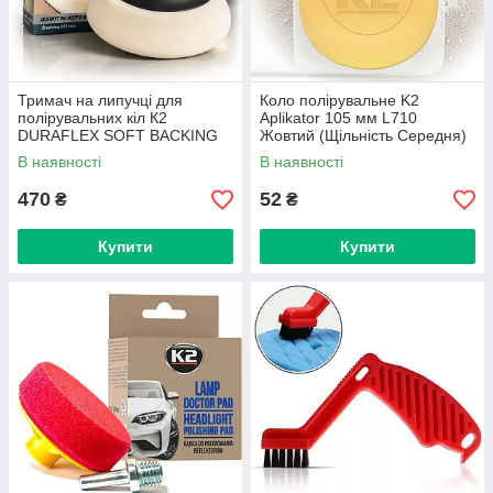
Тримач на липучці для
Коло полірувальне K2
полірувальних кіл К2
Aplikator 105 мм L710
DURAFLEX SOFT BACKING
Жовтий (Щільність Середня)
PAD 123 мм (L600)
В наявності
В наявності
470
52
₴
₴
Купити
Купити