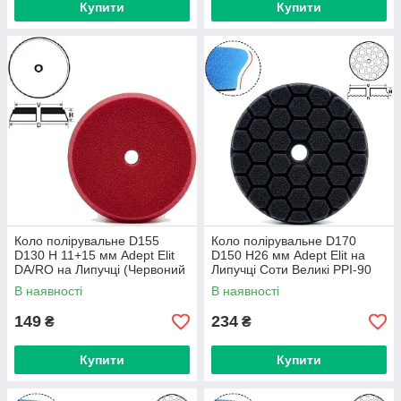
Купити
Купити
Коло полірувальне D155
Коло полірувальне D170
D130 H 11+15 мм Adept Elit
D150 H26 мм Adept Elit на
DA/RO на Липучці (Червоний
Липучці Соти Великі PPI-90
Універсальний)
(Чорний Фініш)
В наявності
В наявності
149
234
₴
₴
Купити
Купити