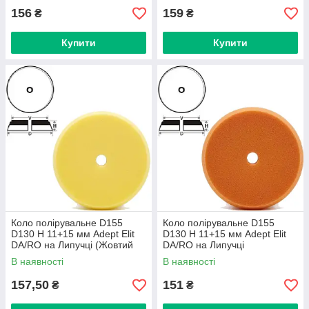
156
159
₴
₴
Купити
Купити
Коло полірувальне D155
Коло полірувальне D155
D130 H 11+15 мм Adept Elit
D130 H 11+15 мм Adept Elit
DA/RO на Липучці (Жовтий
DA/RO на Липучці
Універсальний)
(Помаранчевий
В наявності
В наявності
Універсальний)
157,50
151
₴
₴