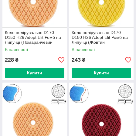
Коло полірувальне D170
Коло полірувальне D170
D150 H26 Adept Elit Ромб на
D150 H26 Adept Elit Ромб на
Липучці (Помаранчевий
Липучці (Жовтий
Універсальний)
Універсальний)
В наявності
В наявності
228
243
₴
₴
Купити
Купити