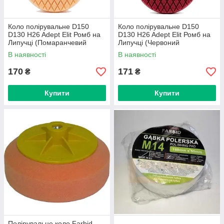
Коло полірувальне D150
Коло полірувальне D150
D130 H26 Adept Elit Ромб на
D130 H26 Adept Elit Ромб на
Липучці (Помаранчевий
Липучці (Червоний
Універсальний)
Універсальний)
В наявності
В наявності
170
171
₴
₴
Купити
Купити
Полірувальне коло Farbid