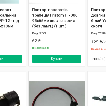
оворот
Повтор. поворотів
Повтор
рсальний
трапеція Fristom FT-006
довгий
Р-12 - під
95х65мм жовтогаряча
білий Y
46х18мм
(без ламп.) (1 шт.)
скотч 
9793
2138
62 ₴
125 ₴/
В наявності
Немає в н
ти
Купити
+380 (68)