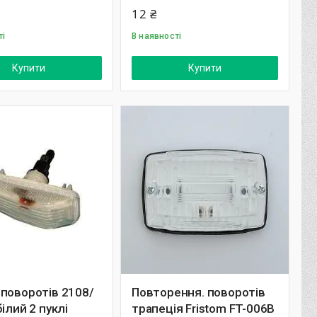
12 ₴
ті
В наявності
Купити
Купити
поворотів 2108/
Повторення. поворотів
білий 2 пуклі
трапеція Fristom FT-006B