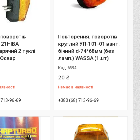
.поворотів
Повторення. поворотів
121НІВА
круглий УП-101-01 вант.
рячий 2 пуклі
бічний d-74*68мм (без
 Освар
ламп.) WASSA (1шт)
6394
20 ₴
аявності
Немає в наявності
 713-96-69
+380 (68) 713-96-69