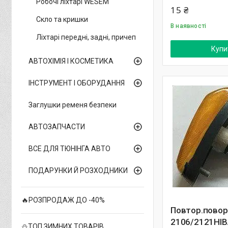
Робочі ліхтарі WESEM
15 ₴
Скло та кришки
В наявності
Ліхтарі передні, задні, причеп
Купи
АВТОХІМІЯ І КОСМЕТИКА
ІНСТРУМЕНТ І ОБОРУДАННЯ
Заглушки ременя безпеки
АВТОЗАПЧАСТИ
ВСЕ ДЛЯ ТЮНІНГА АВТО
ПОДАРУНКИ Й РОЗХОДНИКИ
🔥РОЗПРОДАЖ ДО -40%
Повтор.повор
2106/2121НІВ
⛄ТОП ЗИМНИХ ТОВАРІВ