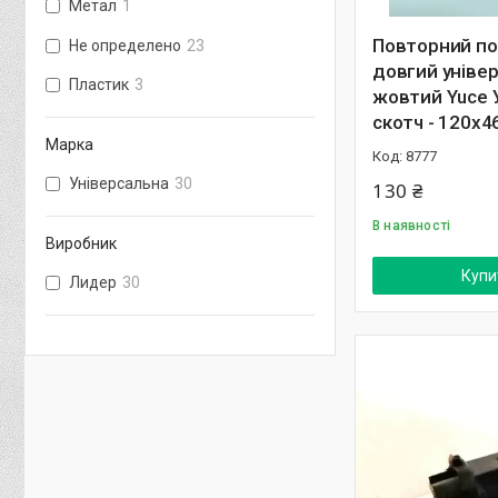
Метал
1
Повторний п
Не определено
23
довгий уніве
Пластик
3
жовтий Yuce У
скотч - 120х
Марка
8777
Універсальна
30
130 ₴
В наявності
Виробник
Купи
Лидер
30