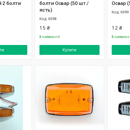
 2 болти
болти Освар (50 шт./
Освар (
ясть)
6399
6398
15 ₴
12 ₴
В наявності
В наявнос
ти
Купити