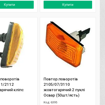
Купити
Купити
.поворотів
Повтор.поворотів
11/2112
2105/07/3110
арячий кліпс
жовтогарячий 2 пуклі
Освар (50шт/ясть)
6395