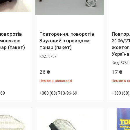
поворотів
Повторення. поворотів
Повтор
ампочкою
Звуковий з проводом
2106/2
ар (пакет)
тонар (пакет)
жовтога
Україна
5757
5761
26 ₴
17 ₴
Немає в наявності
Немає в н
-69
+380 (68) 713-96-69
+380 (68)