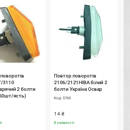
.поворотів
Повтор.поворотів
7/3110
2106/2121НІВА білий 2
арячий 2 болти
болти Україна Освар
50шт/ясть)
5760
14 ₴
ті
В наявності