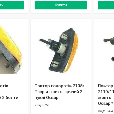
ти
Купити
отів
Повтор.поворотів 2108/
Повтор
Таврія жовтогарячий 2
2110/1
 2 болти
пуклі Освар
жовтог
Освар *
5763
5764