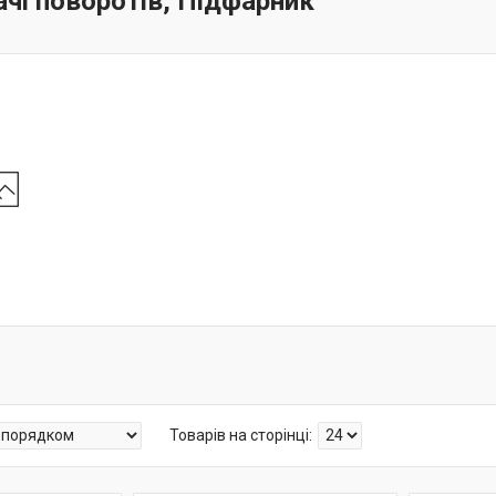
чі поворотів, Підфарник