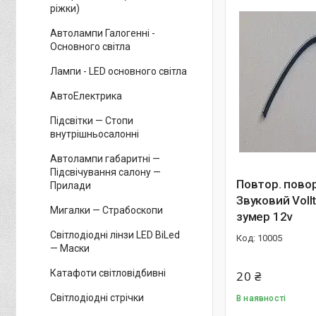
ріжки)
Автолампи Галогенні -
Основного світла
Лампи - LED основного світла
АвтоЕлектрика
Підсвітки — Стопи
внутрішньосалонні
Автолампи габаритні —
Підсвічування салону —
Повтор. пово
Прилади
Звуковий Voll
Мигалки — Страбоскопи
зумер 12v
Світлодіодні лінзи LED BiLed
10005
— Маски
Катафоти світловідбивні
20 ₴
Світлодіодні стрічки
В наявності