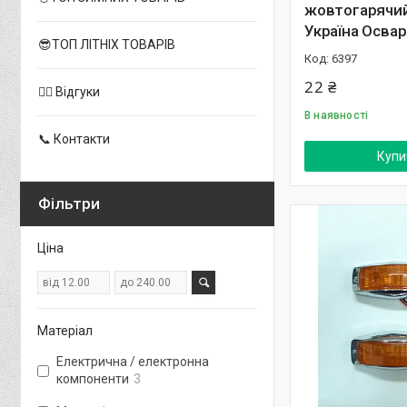
жовтогарячий
Україна Освар
😎ТОП ЛІТНІХ ТОВАРІВ
6397
22 ₴
✍🏻 Відгуки
В наявності
📞 Контакти
Купи
Фільтри
Ціна
Матеріал
Електрична / електронна
компоненти
3