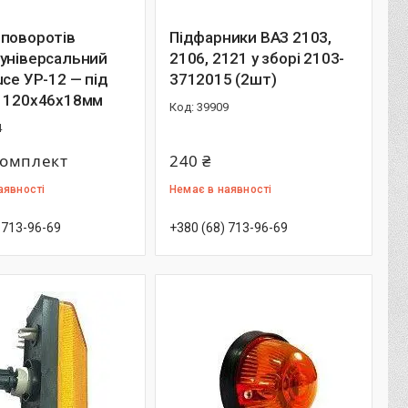
.поворотів
Підфарники ВАЗ 2103,
 універсальний
2106, 2121 у зборі 2103-
uce УР-12 — під
3712015 (2шт)
— 120х46х18мм
39909
4
комплект
240 ₴
аявності
Немає в наявності
 713-96-69
+380 (68) 713-96-69