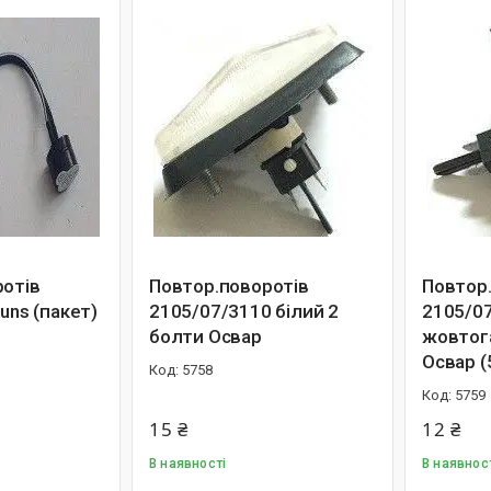
ротів
Повтор.поворотів
Повтор
tuns (пакет)
2105/07/3110 білий 2
2105/0
болти Освар
жовтог
Освар (
5758
5759
15 ₴
12 ₴
В наявності
В наявнос