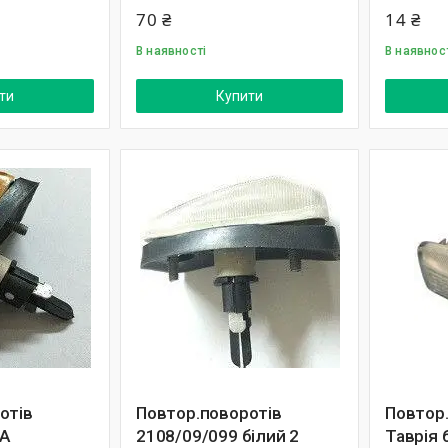
70 ₴
14 ₴
В наявності
В наявнос
ти
Купити
отів
Повтор.поворотів
Повтор.
А
2108/09/099 білий 2
Таврія 