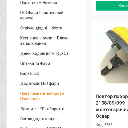
Підсвітка — Номера
Купи
LED Фари Пластиковий
корпус
Стрічки діодні — бухти
Ксенонові лампи — Блоки
запалювання
Денні Ходові вогні (ДХО)
Оптика та Фари
Балка LED
Додаткові LED фари
Повторювачі поворотів,
Повтор.повор
Підфарник
2108/09/099
жовтогарячий
Лампи — LED габаритні
Освар
Світлодіодні модулі
5762