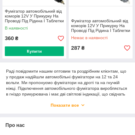
Фумігатор автомобільний від
коморів 12V У Прикурку На
Проводі Під Рідина І Таблетки
Фумігатор автомобільний від
коморів 12V У Прикурку На
В наявності
Проводі Під Рідина І Таблетки
360
Немає в наявності
₴
287
₴
Купити
Раді повідомити нашим оптовим та роздрібним клієнтам, що
у продаж надійшли автомобільні фумігатори на 12 та 24
вольти. Ми пропонуємо фумігатори на дроті та на гнучкій
ніжці. Підключення автомобільного фумігатора виробляється
в гніздо прикурювача і має дві світлові індикації, що свідчать
про наявність струму, розташовані на штекері та самому
Показати все
пристрої нагрівання. Наші фумігатори можуть
використовуватися разом із таблетками та рідиною від
комарів.
Про нас