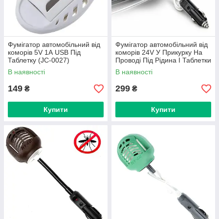
Фумігатор автомобільний від
Фумігатор автомобільний від
коморів 5V 1А USB Під
коморів 24V У Прикурку На
Таблетку (JC-0027)
Проводі Під Рідина І Таблетки
В наявності
В наявності
149
299
₴
₴
Купити
Купити