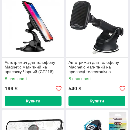
Автотримач для телефону
Автотримач для телефону
Magnetic магнітний на
Magnetic магнітний на
присоску Чорний (CT218)
присосці телескопічна
Чорний карбон (H-CT327)
В наявності
В наявності
199
540
₴
₴
Купити
Купити