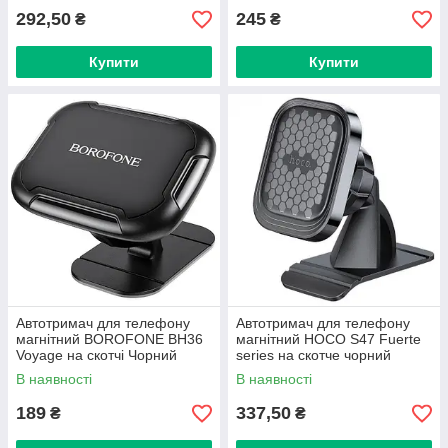
292,50
245
₴
₴
Купити
Купити
Автотримач для телефону
Автотримач для телефону
магнітний BOROFONE BH36
магнітний HOCO S47 Fuerte
Voyage на скотчі Чорний
series на скотче чорний
В наявності
В наявності
189
337,50
₴
₴