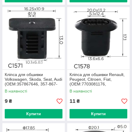
Кліпса для обшивки
Кліпса для обшивки Renault,
Volkswagen, Skoda, Seat, Audi
Peugeot, Citroen, Fiat,
(ОЕМ:357867646, 357-867-
(OEM:7703081176,
646, 3578676469B9,
LR000080, 699796,
В наявності
В наявності
6K0867838) (C1571)
9621824880) (C1578)
9
11
₴
₴
Купити
Купити