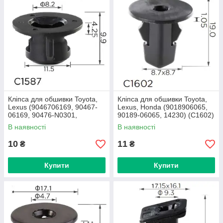
Кліпса для обшивки Toyota,
Кліпса для обшивки Toyota,
Lexus (9046706169, 90467-
Lexus, Honda (9018906065,
06169, 90476-N0301,
90189-06065, 14230) (C1602)
90476N0301, 20015) (C1587)
В наявності
В наявності
10
11
₴
₴
Купити
Купити