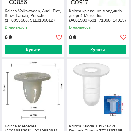
Кліпса Volkswagen, Audi, Fiat,
Кліпса кріплення молдингів
Bmw, Lancia, Porsche
дверей Mercedes
(1H0853586, 51131960127,
(A0019887681, 71368, 14019)
1H0-853-586, 14075) (C0856)
(C0917)
В наявності
В наявності
6
8
₴
₴
Купити
Купити
Кліпса Mercedes
Кліпса Skoda 109746420
(A0019882981, 0019882981,
Renault Citroen 7701397195