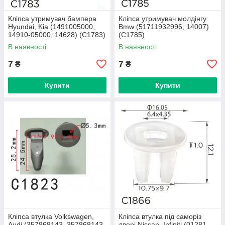
Кліпса утримувач бампера
Кліпса утримувач молдінгу
Hyundai, Kia (1491005000,
Bmw (51711932996, 14007)
14910-05000, 14628) (C1783)
(C1785)
В наявності
В наявності
7
7
₴
₴
Купити
Купити
Кліпса втулка Volkswagen,
Кліпса втулка під саморіз
Audi (357868143, 357868143,
двері Nissan, Infiniti (01281-