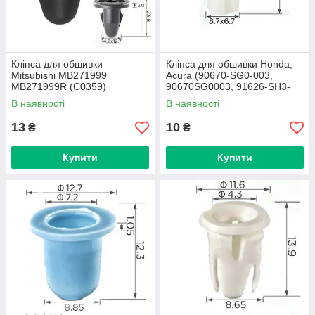
Кліпса для обшивки
Кліпса для обшивки Honda,
Mitsubishi MB271999
Acura (90670-SG0-003,
MB271999R (C0359)
90670SG0003, 91626-SH3-
003, 91626SH3003, 14304)
В наявності
В наявності
(C0381)
13
10
₴
₴
Купити
Купити