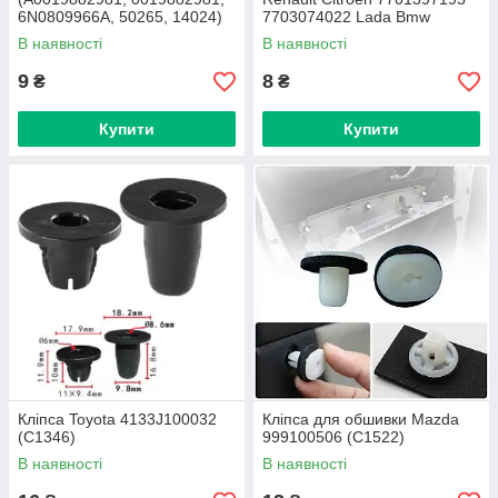
6N0809966A, 50265, 14024)
7703074022 Lada Bmw
(C0949)
51447780135 (C0980)
В наявності
В наявності
9
8
₴
₴
Купити
Купити
Кліпса Toyota 4133J100032
Кліпса для обшивки Mazda
(C1346)
999100506 (C1522)
В наявності
В наявності