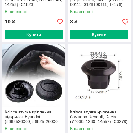
14253) (C1823)
00111, 0128100111, 14176)
(C1866)
В наявності
В наявності
10
8
₴
₴
Купити
Купити
Кліпса втулка кріплення
Кліпса втулка кріплення
підкрилок Hyundai
бампера Renault, Dacia
(8682526000, 86825-26000,
(7703081239, 14557) (C3279)
20121) (C1959)
В наявності
В наявності