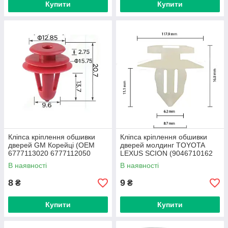
Купити
Купити
Кліпса кріплення обшивки
Кліпса кріплення обшивки
дверей GM Корейці (ОЕМ
дверей молдинг TOYOTA
6777113020 6777112050
LEXUS SCION (9046710162
95008221 30006620
90467-10162 15824) (C0382)
В наявності
В наявності
94530670) (C0371)
8
9
₴
₴
Купити
Купити