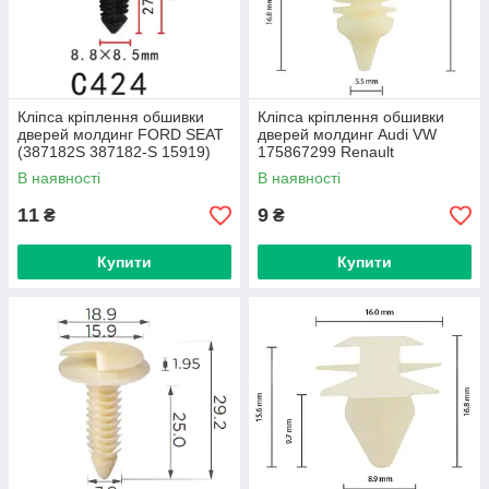
Кліпса кріплення обшивки
Кліпса кріплення обшивки
дверей молдинг FORD SEAT
дверей молдинг Audi VW
(387182S 387182-S 15919)
175867299 Renault
(C0424)
8934201681 (C0458)
В наявності
В наявності
11
9
₴
₴
Купити
Купити