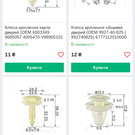
Кліпса кріплення карти
Кліпса кріплення обшивки
дверей (OEM 6003349
дверей (OEM 9927-40-825 (
9685057 4005470 V98905101
992740825) 6777112010000
15942) (C0011)
67771-12010) (C0013)
В наявності
В наявності
11
12
₴
₴
Купити
Купити