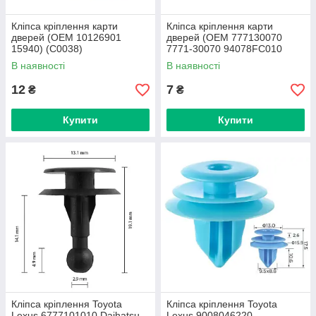
Кліпса кріплення карти
Кліпса кріплення карти
дверей (OEM 10126901
дверей (OEM 777130070
15940) (C0038)
7771-30070 94078FC010
MB608410 6777132080)
В наявності
В наявності
(C0067)
12
7
₴
₴
Купити
Купити
Кліпса кріплення Toyota
Кліпса кріплення Toyota
Lexus 6777101010 Daihatsu
Lexus 9008046220