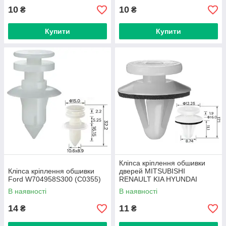
10
10
₴
₴
Купити
Купити
Кліпса кріплення обшивки
Кліпса кріплення обшивки
дверей MITSUBISHI
Ford W704958S300 (C0355)
RENAULT KIA HYUNDAI
DACIA CHRYSLER (OEM
В наявності
В наявності
MB567499 MB696120)
(C0369)
14
11
₴
₴