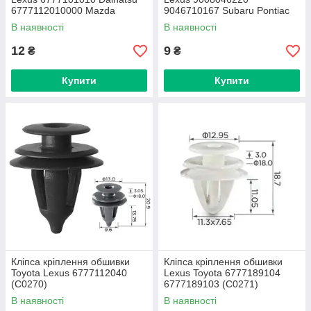
6777112010000 Mazda
9046710167 Subaru Pontiac
992740825 Honda Hyundai
GM Daihatsu Nissan (C0256)
В наявності
В наявності
Kia Nissan (C0165)
12
9
₴
₴
Купити
Купити
Кліпса кріплення обшивки
Кліпса кріплення обшивки
Toyota Lexus 6777112040
Lexus Toyota 6777189104
(C0270)
6777189103 (C0271)
В наявності
В наявності