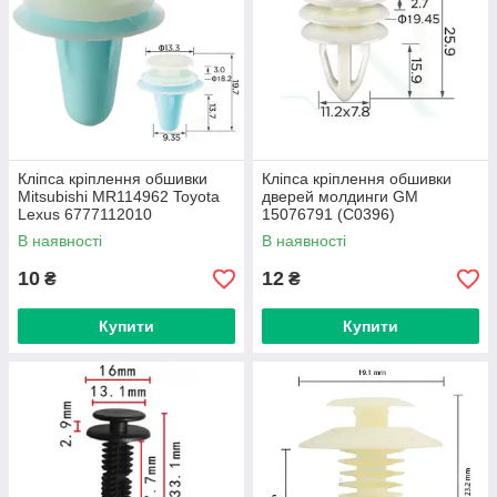
Кліпса кріплення обшивки
Кліпса кріплення обшивки
Mitsubishi MR114962 Toyota
дверей молдинги GM
Lexus 6777112010
15076791 (C0396)
6295520040 6777130060
В наявності
В наявності
(C0392)
10
12
₴
₴
Купити
Купити