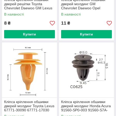
дверей решітки Toyota
дверей молдинг GM
Chevrolet Daewoo GM Lexus
Chevrolet Daewoo Opel
Suzuki (C0534)
22600612 22651066 (C0617)
В наявності
В наявності
8
11
₴
₴
Купити
Купити
Кліпса кріплення обшивки
Кліпса кріплення обшивки
дверей молдинг Toyota Lexus
дверей молдинг Honda Acura
67771-30090 67771-17030
91560-SP0-003 91560-S7A-
67771-28030 GM 95008221
003 (C0625)