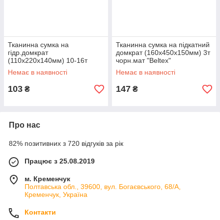
Тканинна сумка на
Тканинна сумка на підкатний
гідр.домкрат
домкрат (160х450х150мм) 3т
(110х220х140мм) 10-16т
чорн.мат "Beltex"
чорн.мат (L) "Beltex"
Немає в наявності
Немає в наявності
103
147
₴
₴
Про нас
82% позитивних з 720 відгуків за рік
Працює з 25.08.2019
м. Кременчук
Полтавська обл., 39600, вул. Богаєвського, 68/А,
Кременчук, Україна
Контакти