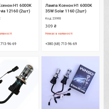
Ксенон H1 6000K
Лампа Ксенон H1 6000K
via 12160 (2шт)
35W Solar 1160 (2шт)
2
23993
309 ₴
аявності
Немає в наявності
 713-96-69
+380 (68) 713-96-69