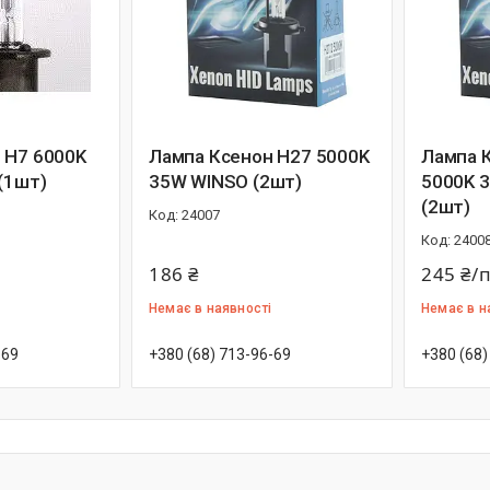
 H7 6000K
Лампа Ксенон Н27 5000K
Лампа 
(1шт)
35W WINSO (2шт)
5000K 3
(2шт)
24007
2400
186 ₴
245 ₴/
Немає в наявності
Немає в н
-69
+380 (68) 713-96-69
+380 (68)