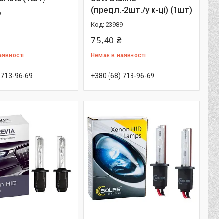
(предл.-2шт./у к-ці) (1шт)
9
23989
75,40 ₴
аявності
Немає в наявності
 713-96-69
+380 (68) 713-96-69