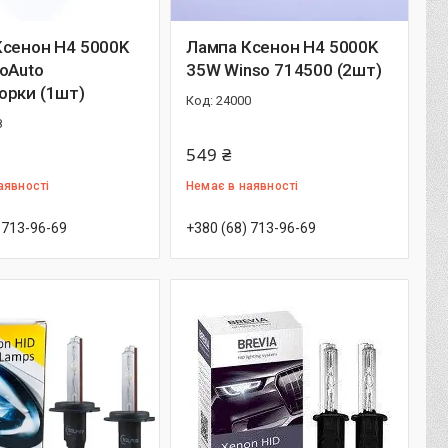
Ксенон H4 5000K
Лампа Ксенон H4 5000K
oAuto
35W Winso 714500 (2шт)
орки (1шт)
24000
8
549 ₴
аявності
Немає в наявності
 713-96-69
+380 (68) 713-96-69