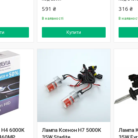
591 ₴
316 ₴
В наявності
В наявнос
ти
Купити
 H4 6000K
Лампа Ксенон H7 5000K
Лампа 
2460MP
35W Starlite
35W Evr