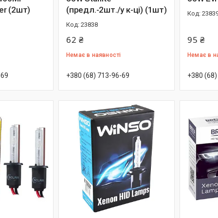
r (2шт)
(предл.-2шт./у к-ці) (1шт)
2383
23838
62 ₴
95 ₴
Немає в наявності
Немає в н
-69
+380 (68) 713-96-69
+380 (68)