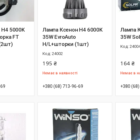
 H4 5000K
Лампа Ксенон H4 6000K
Лампа 
торка FT
35W EvroAuto
35W Sol
(2шт)
H/L+шторки (1шт)
2400
24002
195 ₴
164 ₴
Немає в наявності
Немає в н
-69
+380 (68) 713-96-69
+380 (68)