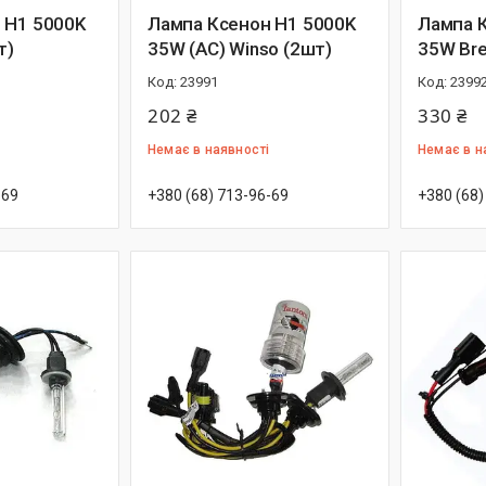
 H1 5000K
Лампа Ксенон H1 5000K
Лампа 
т)
35W (АС) Winso (2шт)
35W Bre
23991
2399
202 ₴
330 ₴
Немає в наявності
Немає в н
-69
+380 (68) 713-96-69
+380 (68)