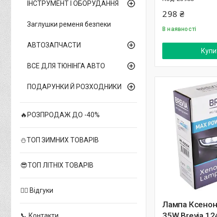
ІНСТРУМЕНТ І ОБОРУДАННЯ
298 ₴
Заглушки ременя безпеки
В наявності
АВТОЗАПЧАСТИ
Купи
ВСЕ ДЛЯ ТЮНІНГА АВТО
ПОДАРУНКИ Й РОЗХОДНИКИ
🔥РОЗПРОДАЖ ДО -40%
⛄ТОП ЗИМНИХ ТОВАРІВ
😎ТОП ЛІТНІХ ТОВАРІВ
✍🏻 Відгуки
Лампа Ксенон
35W Brevia 1
📞 Контакти