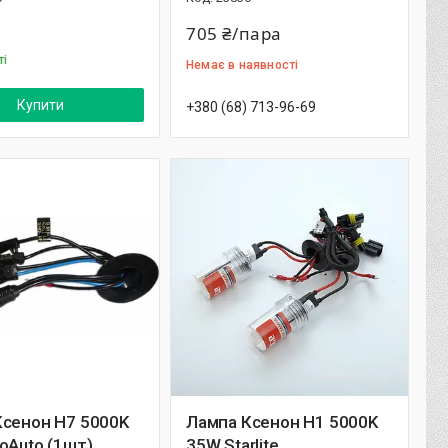
705 ₴/пара
ті
Немає в наявності
Купити
+380 (68) 713-96-69
Ксенон H7 5000K
Лампа Ксенон H1 5000K
oAuto (1шт)
35W Starlite