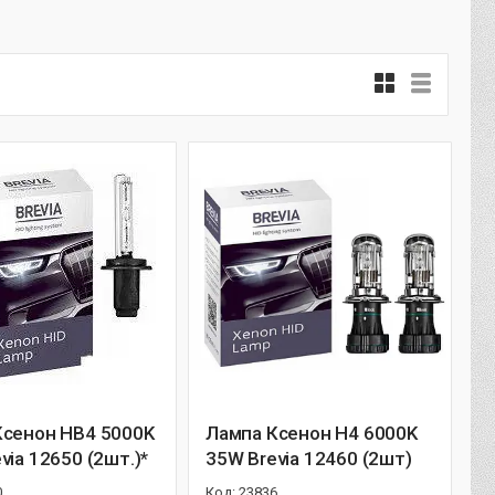
Ксенон HB4 5000K
Лампа Ксенон H4 6000K
via 12650 (2шт.)*
35W Brevia 12460 (2шт)
0
23836