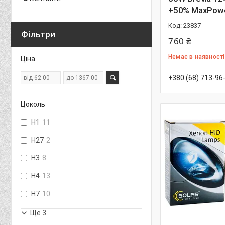
+50% MaxPowe
23837
Фільтри
760 ₴
Немає в наявності
Ціна
+380 (68) 713-96
Цоколь
H1
11
H27
2
H3
8
H4
13
H7
10
Ще 3