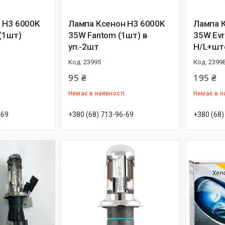
 H3 6000K
Лампа Ксенон H3 6000K
Лампа 
(1шт)
35W Fantom (1шт) в
35W Evr
уп.-2шт
H/L+шт
23995
2399
95 ₴
195 ₴
Немає в наявності
Немає в н
-69
+380 (68) 713-96-69
+380 (68)