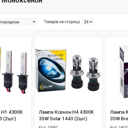
— Моноксенон
 H1 4300K
Лампа Ксенон H4 4300K
Лампа 
3 (2шт)
35W Solar 1443 (2шт)
35W Bre
23997
2401