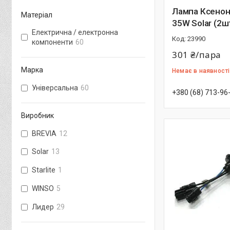
Лампа Ксенон
Матеріал
35W Solar (2ш
Електрична / електронна
23990
компоненти
60
301 ₴/пара
Марка
Немає в наявності
Універсальна
60
+380 (68) 713-96
Виробник
BREVIA
12
Solar
13
Starlite
1
WINSO
5
Лидер
29