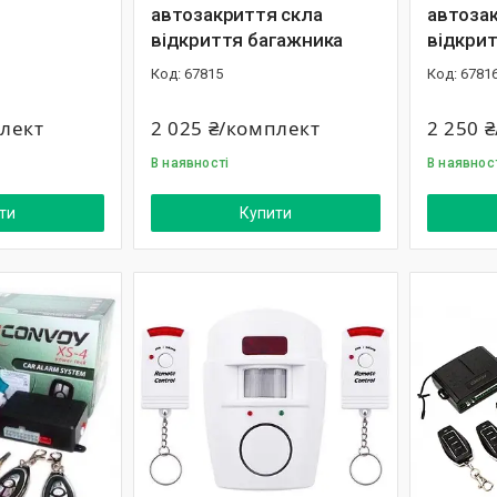
автозакриття скла
автоза
відкриття багажника
відкри
67815
6781
плект
2 025 ₴/комплект
2 250 
В наявності
В наявнос
ти
Купити