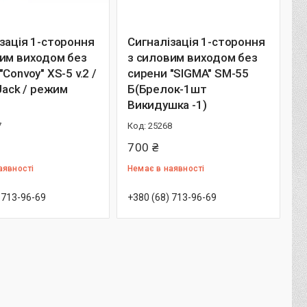
зація 1-стороння
Сигналізація 1-стороння
вим виходом без
з силовим виходом без
Convoy" XS-5 v.2 /
сирени "SIGMA" SM-55
-Jack / режим
Б(Брелок-1шт
Викидушка -1)
7
25268
700 ₴
аявності
Немає в наявності
 713-96-69
+380 (68) 713-96-69