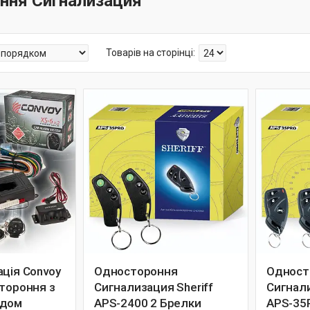
ння Cигнализация
ація Convoy
Одностороння
Одност
стороння з
Cигнализация Sheriff
Cигнали
одом
APS-2400 2 Брелки
APS-35