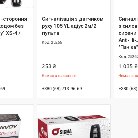
 1-стороння
Сигналізація з датчиком
Сигналі
ходом без
руху 105 YL адіус 2м/2
з сило
y" XS-4 /
пульта
сирени "
/
Anti-Hi
25266
"Паніка"
2526
253 ₴
1 035 ₴
Немає в наявності
Немає в н
-69
+380 (68) 713-96-69
+380 (68)