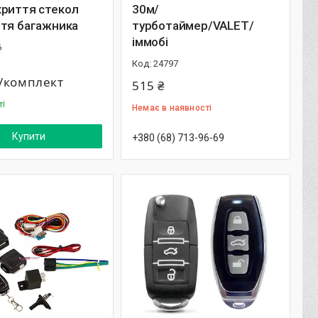
криття стекол
30м/
ття багажника
турботаймер/VALET/
іммобі
6
24797
₴/комплект
515 ₴
ті
Немає в наявності
Купити
+380 (68) 713-96-69