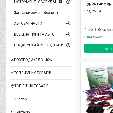
ІНСТРУМЕНТ І ОБОРУДАННЯ
турботаймер
25554
Заглушки ременя безпеки
АВТОЗАПЧАСТИ
1 324 ₴/ком
ВСЕ ДЛЯ ТЮНІНГА АВТО
В наявності
ПОДАРУНКИ Й РОЗХОДНИКИ
Купи
🔥РОЗПРОДАЖ ДО -40%
⛄ТОП ЗИМНИХ ТОВАРІВ
😎ТОП ЛІТНІХ ТОВАРІВ
✍🏻 Відгуки
📞 Контакти