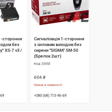
 1-стороння
Сигналізація 1-стороння
ходом без
з силовим виходом без
" XS-7 v3 /
сирени "SIGMA" SM-50
/
(Брелок 2шт)
25553
604 ₴
Немає в наявності
-69
+380 (68) 713-96-69