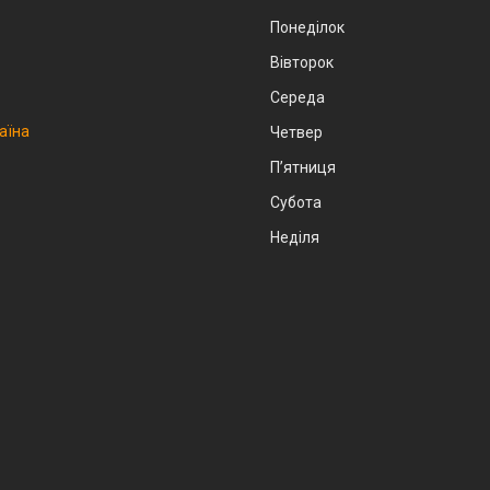
Понеділок
Вівторок
Середа
аїна
Четвер
Пʼятниця
Субота
Неділя