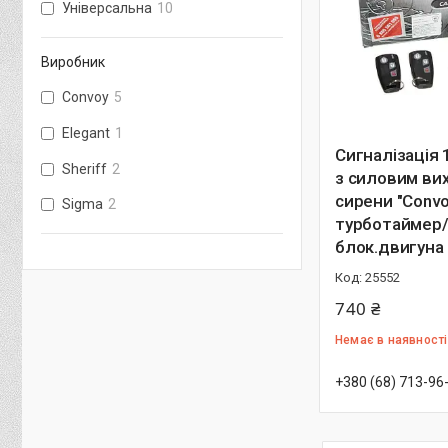
Універсальна
10
Виробник
Convoy
5
Elegant
1
Сигналізація
Sheriff
2
з силовим ви
сирени "Convoy
Sigma
2
турботаймер
блок.двигуна
25552
740 ₴
Немає в наявності
+380 (68) 713-96