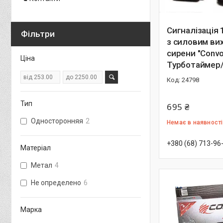
Сигналізація
Фільтри
з силовим ви
сирени "Convo
Ціна
Турботаймер
24798
Тип
695 ₴
Односторонняя
2
Немає в наявності
+380 (68) 713-96
Матеріал
Метал
4
Не определено
6
Марка