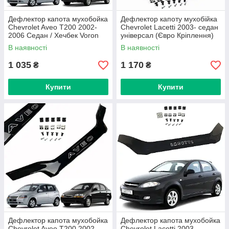
Дефлектор капота мухобойка
Дефлектор капоту мухобійка
Chevrolet Aveo T200 2002-
Chevrolet Lacetti 2003- седан
2006 Седан / Хечбек Voron
універсал (Євро Кріплення)
Glass
Voron Glass
В наявності
В наявності
1 035
1 170
₴
₴
Купити
Купити
Дефлектор капота мухобойка
Дефлектор капота мухобойка
Chevrolet Aveo T200 2002-
Chevrolet Lacetti 2003-