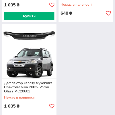
1 035
Немає в наявності
₴
648
₴
Купити
Дефлектор капоту мухобійка
Chevrolet Niva 2002- Voron
Glass MC20602
Немає в наявності
1 035
₴