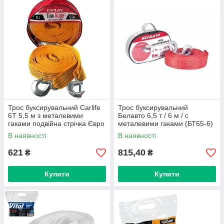
Трос буксирувальний Carlife
Трос буксирувальний
6Т 5,5 м з металевими
Белавто 6,5 т / 6 м / с
гаками подвійна стрічка Євро
металевими гаками (БТ65-6)
Стандарт (TR-704)
В наявності
В наявності
621
815,40
₴
₴
Купити
Купити