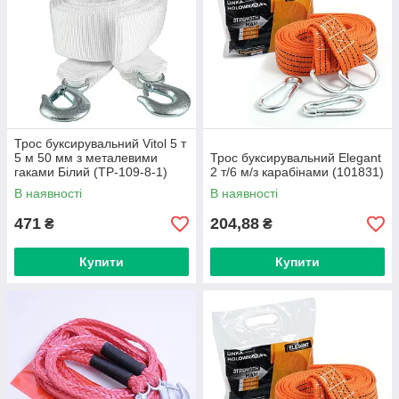
Трос буксирувальний Vitol 5 т
5 м 50 мм з металевими
Трос буксирувальний Elegant
гаками Білий (ТР-109-8-1)
2 т/6 м/з карабінами (101831)
В наявності
В наявності
471
204,88
₴
₴
Купити
Купити