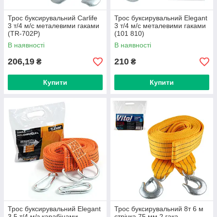
Трос буксирувальний Carlife
Трос буксирувальний Elegant
3 т/4 м/с металевими гаками
3 т/4 м/с металевими гаками
(TR-702P)
(101 810)
В наявності
В наявності
206,19
210
₴
₴
Купити
Купити
Трос буксирувальний Elegant
Трос буксирувальний 8т 6 м
3,5 т/4 м/з карабінами
стрічка 75 мм 2 гака