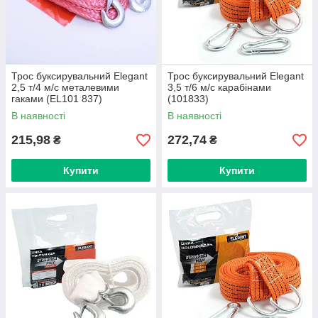
Трос буксирувальний Elegant
Трос буксирувальний Elegant
2,5 т/4 м/с металевими
3,5 т/6 м/с карабінами
гаками (EL101 837)
(101833)
В наявності
В наявності
215,98
272,74
₴
₴
Купити
Купити