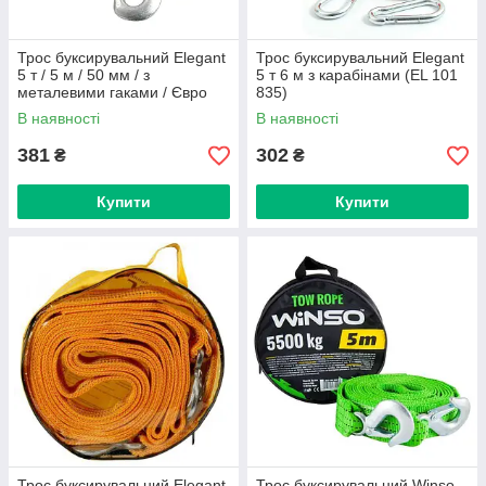
Трос буксирувальний Elegant
Трос буксирувальний Elegant
5 т / 5 м / 50 мм / з
5 т 6 м з карабінами (EL 101
металевими гаками / Євро
835)
Стандар (101 820)
В наявності
В наявності
381
302
₴
₴
Купити
Купити
Трос буксирувальний Elegant
Трос буксирувальний Winso