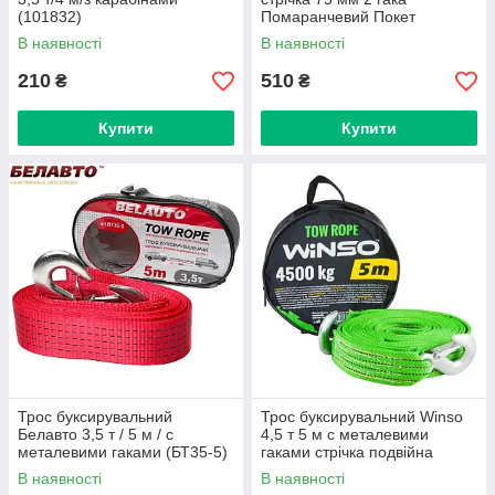
(101832)
Помаранчевий Покет
(ТР-119-8-1)
В наявності
В наявності
210
510
₴
₴
Купити
Купити
Трос буксирувальний
Трос буксирувальний Winso
Белавто 3,5 т / 5 м / с
4,5 т 5 м с металевими
металевими гаками (БТ35-5)
гаками стрічка подвійна
(134550)
В наявності
В наявності