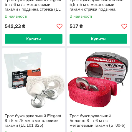
5 т / 6 м / з металевими
5,5 т 5 м с металевими
гаками / подвійна стрічка (EL
гаками стрічка подвійна
101 821)
(135550)
В наявності
В наявності
542,23
517
₴
₴
Купити
Купити
Трос буксирувальний Elegant
Трос буксирувальний
8 т 5 м 75 мм з металевими
Белавто 8 т / 6 м / с
гаками (EL 101 825)
металевими гаками (БТ80-6)