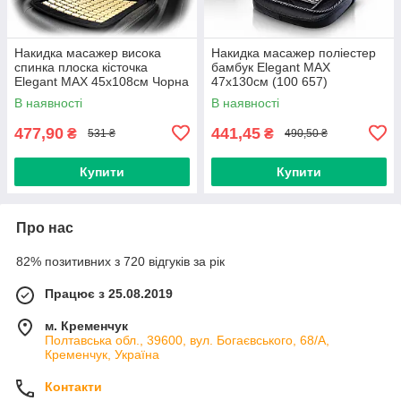
Накидка масажер висока
Накидка масажер поліестер
спинка плоска кісточка
бамбук Elegant MAX
Elegant MAX 45х108см Чорна
47х130см (100 657)
(100 650)
В наявності
В наявності
477,90
441,45
₴
₴
531 ₴
490,50 ₴
Купити
Купити
Про нас
82% позитивних з 720 відгуків за рік
Працює з 25.08.2019
м. Кременчук
Полтавська обл., 39600, вул. Богаєвського, 68/А,
Кременчук, Україна
Контакти