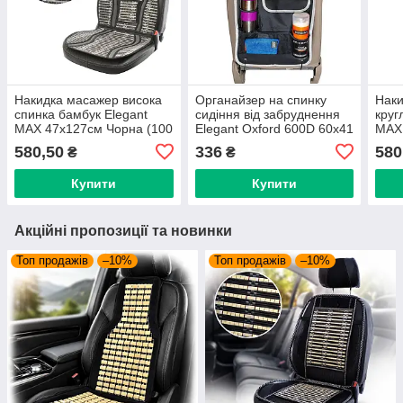
Накидка масажер висока
Органайзер на спинку
Наки
спинка бамбук Elegant
сидіння від забруднення
круг
MAX 47х127см Чорна (100
Elegant Oxford 600D 60x41
MAX
655)
см (EL 100700)
(100
580,50
336
580
₴
₴
Купити
Купити
Акційні пропозиції та новинки
Топ продажів
–10%
Топ продажів
–10%