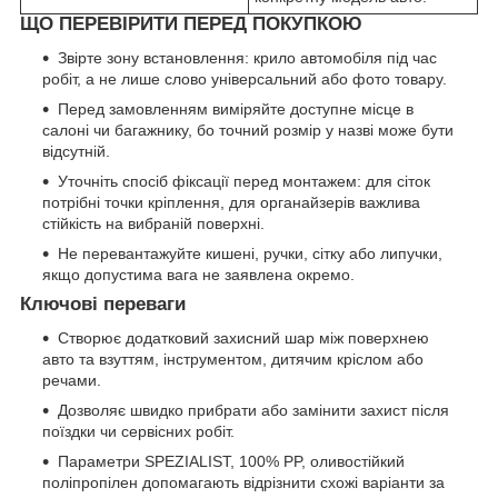
ЩО ПЕРЕВІРИТИ ПЕРЕД ПОКУПКОЮ
Звірте зону встановлення: крило автомобіля під час
робіт, а не лише слово універсальний або фото товару.
Перед замовленням виміряйте доступне місце в
салоні чи багажнику, бо точний розмір у назві може бути
відсутній.
Уточніть спосіб фіксації перед монтажем: для сіток
потрібні точки кріплення, для органайзерів важлива
стійкість на вибраній поверхні.
Не перевантажуйте кишені, ручки, сітку або липучки,
якщо допустима вага не заявлена окремо.
Ключові переваги
Створює додатковий захисний шар між поверхнею
авто та взуттям, інструментом, дитячим кріслом або
речами.
Дозволяє швидко прибрати або замінити захист після
поїздки чи сервісних робіт.
Параметри SPEZIALIST, 100% PP, оливостійкий
поліпропілен допомагають відрізнити схожі варіанти за