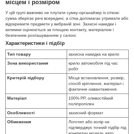
місцем і розміром
У цій групі важливо не плутати сумку-органайзер із сіткою:
сумка зберігає речі всередині, а сітка допомагає утримати або
відокремити предмети у вибраній зоні. Захисні накидки і
килимки оцінюються за площею контакту, матеріалом і
безпечним розташуванням у салоні.
Характеристики і підбір
Тип товару
захисна накидка на крило
Зона використання
крило автомобіля під час
робіт
Критерій підбору
Місце встановлення, розмір,
спосіб кріплення, матеріал і
фактичне навантаження.
Матеріал
100% PP, оливостійкий
поліпропілен
Особливості
захисний формат
Обмеження
Логотип або колір не
підтверджує точний підбір під
конкретну модель авто.