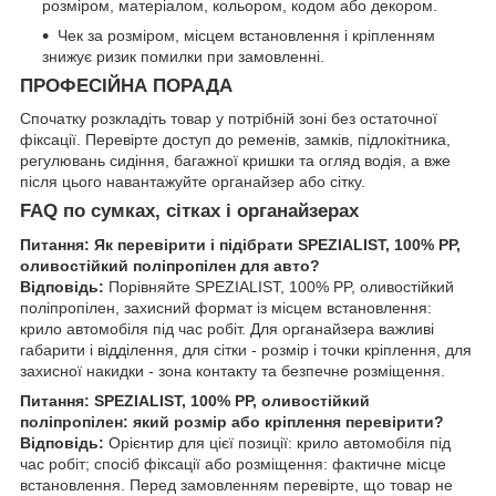
розміром, матеріалом, кольором, кодом або декором.
Чек за розміром, місцем встановлення і кріпленням
знижує ризик помилки при замовленні.
ПРОФЕСІЙНА ПОРАДА
Спочатку розкладіть товар у потрібній зоні без остаточної
фіксації. Перевірте доступ до ременів, замків, підлокітника,
регулювань сидіння, багажної кришки та огляд водія, а вже
після цього навантажуйте органайзер або сітку.
FAQ по сумках, сітках і органайзерах
Питання: Як перевірити і підібрати SPEZIALIST, 100% PP,
оливостійкий поліпропілен для авто?
Відповідь:
Порівняйте SPEZIALIST, 100% PP, оливостійкий
поліпропілен, захисний формат із місцем встановлення:
крило автомобіля під час робіт. Для органайзера важливі
габарити і відділення, для сітки - розмір і точки кріплення, для
захисної накидки - зона контакту та безпечне розміщення.
Питання: SPEZIALIST, 100% PP, оливостійкий
поліпропілен: який розмір або кріплення перевірити?
Відповідь:
Орієнтир для цієї позиції: крило автомобіля під
час робіт; спосіб фіксації або розміщення: фактичне місце
встановлення. Перед замовленням перевірте, що товар не