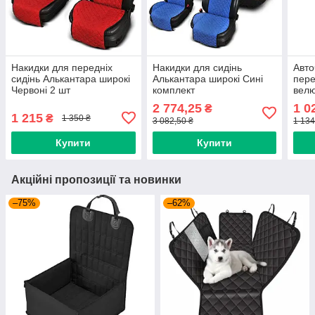
Накидки для передніх
Накидки для сидінь
Авто
сидінь Алькантара широкі
Алькантара широкі Сині
пере
Червоні 2 шт
комплект
велю
Черв
2 774,25
1 0
₴
1 215
₴
1 350 ₴
3 082,50 ₴
1 134
Купити
Купити
Акційні пропозиції та новинки
–75%
–62%