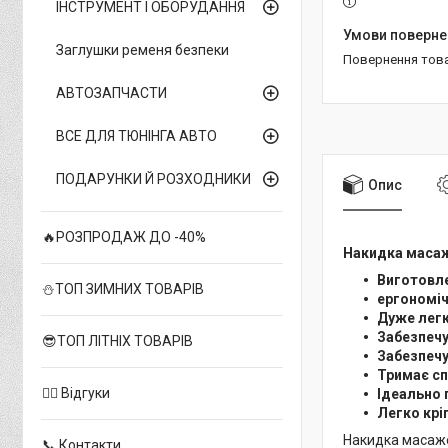
ІНСТРУМЕНТ І ОБОРУДАННЯ
Заглушки ременя безпеки
повернення тов
АВТОЗАПЧАСТИ
ВСЕ ДЛЯ ТЮНІНГА АВТО
ПОДАРУНКИ Й РОЗХОДНИКИ
Опис
🔥РОЗПРОДАЖ ДО -40%
Накидка масаж
Виготовлен
⛄ТОП ЗИМНИХ ТОВАРІВ
ергономі
Дуже легк
Забезпеч
😎ТОП ЛІТНІХ ТОВАРІВ
Забезпечу
Тримає сп
✍🏻 Відгуки
Ідеально 
Легко крі
Накидка масажер
📞 Контакти