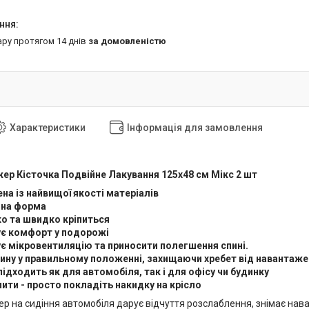
ару протягом 14 днів
за домовленістю
Характеристики
Інформація для замовлення
ер Кісточка Подвійне Лакування 125х48 см Мікс 2 шт
а ​​із найвищої якості матеріалів
чна форма
о та швидко кріпиться
ує комфорт у подорожі
є мікровентиляцію та приносити полегшення спині.
ину у правильному положенні, захищаючи хребет від навантаж
підходить як для автомобіля, так і для офісу чи будинку
пити - просто покладіть накидку на крісло
 на сидіння автомобіля дарує відчуття розслаблення, знімає наван