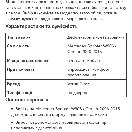
Віконні вітровики використовують для поїздок у дощ, на трасі
та в місті, коли потрібно трохи відкрити скло без різкого потоку
в салон. Вибір виконуйте за моделлю автомобіля, роками
випуску, кузовом і додатковими маркерами з назви.
Характеристики та сумісність
Тип товару
Дефлектори вікон (вітровики)
Сумісність
Mercedes Sprinter W906 /
Crafter 2006-2015
Місце встановлення
вікна автомобіля
Призначення
вітрозахист і комфорт
провітрювання
Бренд
Voron Glass
Тип фіксації
по дверях
Основні переваги
Вибір для Mercedes Sprinter W906 / Crafter 2006-2015
допомагає поєднати форму з дверними рамками.
Вітровики допомагають провітрювати салон при
невеликому відкритті вікна.