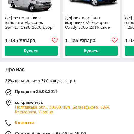
Дефлектори вікон
Дефлектори вікон
Дефл
вітровики Mercedes
ветровики Volkswagen
вітр
Sprinter 1995-2006 Двері
Caddy 2006-2016 Скотч
T250
Скотч 3M Voron Glass
3M Voron Glass
Скот
1 035
1 125
1 0
₴/пара
₴/пара
Купити
Купити
Про нас
82% позитивних з 720 відгуків за рік
Працює з 25.08.2019
м. Кременчук
Полтавська обл., 39600, вул. Богаєвського, 68/А,
Кременчук, Україна
Контакти
Сьогодні працює з 09:00 до 18:00