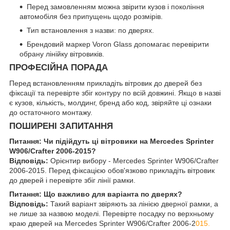
Перед замовленням можна звірити кузов і покоління
автомобіля без припущень щодо розмірів.
Тип встановлення з назви: по дверях.
Брендовий маркер Voron Glass допомагає перевірити
обрану лінійку вітровиків.
ПРОФЕСІЙНА ПОРАДА
Перед встановленням прикладіть вітровик до дверей без
фіксації та перевірте збіг контуру по всій довжині. Якщо в назві
є кузов, кількість, молдинг, бренд або код, звіряйте ці ознаки
до остаточного монтажу.
ПОШИРЕНІ ЗАПИТАННЯ
Питання: Чи підійдуть ці вітровики на Mercedes Sprinter
W906/Crafter 2006-2015?
Відповідь:
Орієнтир вибору - Mercedes Sprinter W906/Crafter
2006-2015. Перед фіксацією обов'язково прикладіть вітровик
до дверей і перевірте збіг лінії рамки.
Питання: Що важливо для варіанта по дверях?
Відповідь:
Такий варіант звіряють за лінією дверної рамки, а
не лише за назвою моделі. Перевірте посадку по верхньому
краю дверей на Mercedes Sprinter W906/Crafter 2006-2
015.