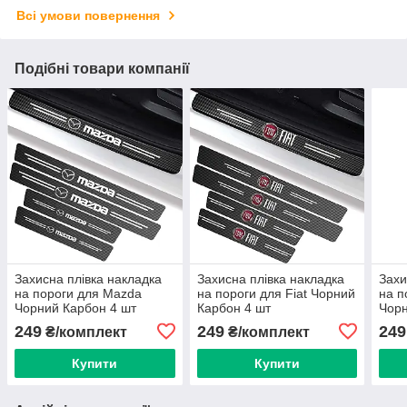
Всі умови повернення
Подібні товари компанії
Захисна плівка накладка
Захисна плівка накладка
Захи
на пороги для Mazda
на пороги для Fiat Чорний
на п
Чорний Карбон 4 шт
Карбон 4 шт
Чорн
249
249
249
₴/комплект
₴/комплект
Купити
Купити