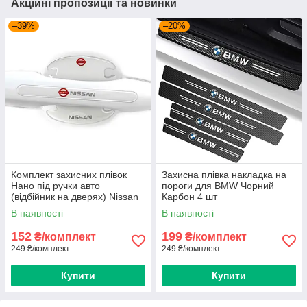
Акційні пропозиції та новинки
–39%
–20%
Комплект захисних плівок
Захисна плівка накладка на
Нано під ручки авто
пороги для BMW Чорний
(відбійник на дверях) Nissan
Карбон 4 шт
8 шт
В наявності
В наявності
152
199
₴/комплект
₴/комплект
249 ₴/комплект
249 ₴/комплект
Купити
Купити