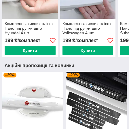
Комплект захисних плівок
Комплект захисних плівок
Комп
Нано під ручки авто
Нано під ручки авто
Нано
Hyundai 4 шт.
Volkswagen 4 шт.
Suba
199
199
199
₴/комплект
₴/комплект
Купити
Купити
Акційні пропозиції та новинки
–39%
–20%