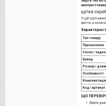
звірте тип інс
використовува
щітка-скреб
У цій групі важ
миття, а лопата
Характерист
Тип товару
Призначення
Сезон / задач
Бренд
Розмір / дов
Особливості
Комплектація
Код / артикул
ЩО ПЕРЕВІР
Звірте дов