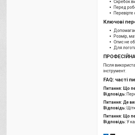
Скребок ви
Перед робо
Перевірте 
Ключові пер
Допомагає 
Розмір, ма
Опис не об
Для логоти
ПРОФЕСІЙН
Після використа
інструмент.
FAQ: часті п
Питання: Що пе
Відповідь:
Пере
Питання: Де ви
Відповідь:
Щітк
Питання: Що пе
Відповідь:
У ка