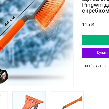
Pingwin д
скребком
115 ₴
К
Купити
+380 (68) 713-96