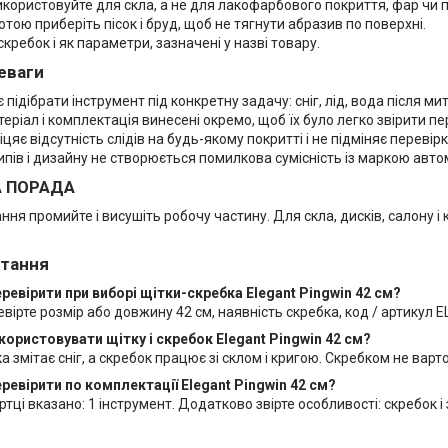
користовуйте для скла, а не для лакофарбового покриття, фар чи п
тою приберіть пісок і бруд, щоб не тягнути абразив по поверхні.
скребок і як параметри, зазначені у назві товару.
еваги
підібрати інструмент під конкретну задачу: сніг, лід, вода після мит
теріал і комплектація винесені окремо, щоб їх було легко звірити п
іцяє відсутність слідів на будь-якому покритті і не підміняє перевірк
пів і дизайну не створюється помилкова сумісність із маркою авто
А ПОРАДА
ння промийте і висушіть робочу частину. Для скла, дисків, салону і
итання
ревірити при виборі щітки-скребка Elegant Pingwin 42 см?
вірте розмір або довжину 42 см, наявність скребка, код / артикул EL
користовувати щітку і скребок Elegant Pingwin 42 см?
а змітає сніг, а скребок працює зі склом і кригою. Скребком не варт
ревірити по комплектації Elegant Pingwin 42 см?
ртці вказано: 1 інструмент. Додатково звірте особливості: скребок і