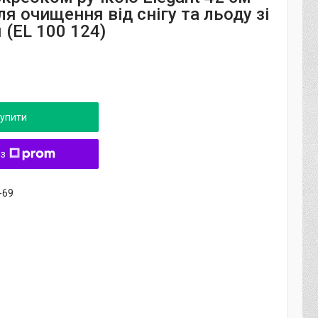
ля очищення від снігу та льоду зі
 (EL 100 124)
упити
 з
-69