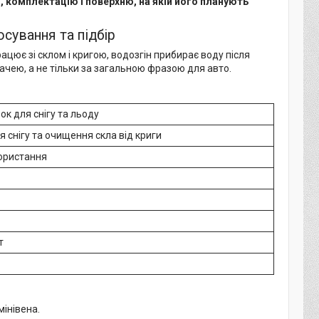
и, комплектацію і поверхню, на якій його планують
осування та підбір
рацює зі склом і кригою, водозгін прибирає воду після
дачею, а не тільки за загальною фразою для авто.
ок для снігу та льоду
я снігу та очищення скла від криги
ористання
т
мінівена.