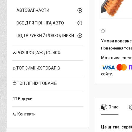
АВТОЗАПЧАСТИ
ВСЕ ДЛЯ ТЮНІНГА АВТО
ПОДАРУНКИ Й РОЗХОДНИКИ
повернення тов
🔥РОЗПРОДАЖ ДО -40%
⛄ТОП ЗИМНИХ ТОВАРІВ
сайту.
😎ТОП ЛІТНІХ ТОВАРІВ
✍🏻 Відгуки
Опис
📞 Контакти
Це щітка-скреб