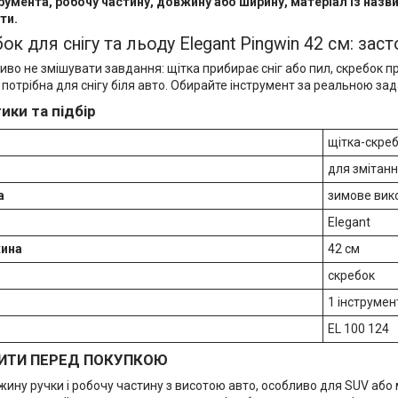
трумента, робочу частину, довжину або ширину, матеріал із назв
ти.
ок для снігу та льоду Elegant Pingwin 42 см: заст
ливо не змішувати завдання: щітка прибирає сніг або пил, скребок п
 потрібна для снігу біля авто. Обирайте інструмент за реальною за
ики та підбір
щітка-скреб
для змітанн
а
зимове вик
Elegant
жина
42 см
скребок
1 інструмен
EL 100 124
ИТИ ПЕРЕД ПОКУПКОЮ
жину ручки і робочу частину з висотою авто, особливо для SUV або 