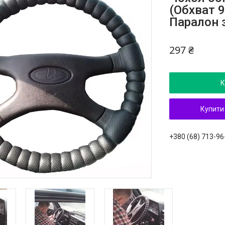
(Обхват 
Паралон 
297 ₴
К
Купити
+380 (68) 713-96