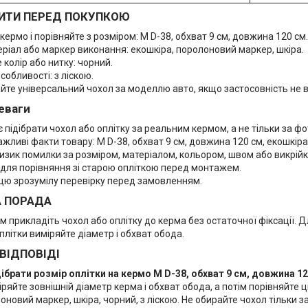
ИТИ ПЕРЕД ПОКУПКОЮ
кермо і порівняйте з розміром: М D-38, обхват 9 см, довжина 120 см.
еріал або маркер виконання: екошкіра, поролоновий маркер, шкіра.
 колір або нитку: чорний.
собливості: з ліскою.
йте універсальний чохол за моделлю авто, якщо застосовність не в
еваги
підібрати чохол або оплітку за реальним кермом, а не тільки за фо
ажливі факти товару: М D-38, обхват 9 см, довжина 120 см, екошкіра
изик помилки за розміром, матеріалом, кольором, швом або викрій
 для порівняння зі старою опліткою перед монтажем.
цю зрозумілу перевірку перед замовленням.
А ПОРАДА
прикладіть чохол або оплітку до керма без остаточної фіксації. Дл
плітки виміряйте діаметр і обхват обода.
 ВІДПОВІДІ
дібрати розмір оплітки на кермо М D-38, обхват 9 см, довжина 1
ряйте зовнішній діаметр керма і обхват обода, а потім порівняйте ці
оновий маркер, шкіра, чорний, з ліскою. Не обирайте чохол тільки з