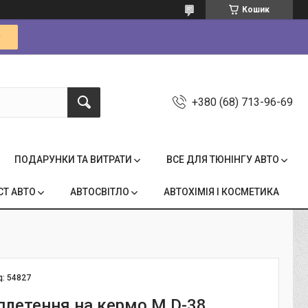
Кошик
+380 (68) 713-96-69
ПОДАРУНКИ ТА ВИТРАТИ
ВСЕ ДЛЯ ТЮНІНГУ АВТО
СТ АВТО
АВТОСВІТЛО
АВТОХІМІЯ І КОСМЕТИКА
д:
54827
плетення на кермо М D-38