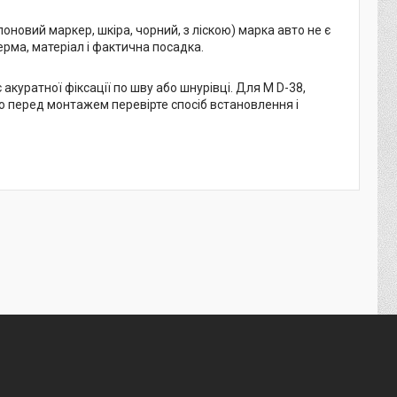
оновий маркер, шкіра, чорний, з ліскою) марка авто не є
ерма, матеріал і фактична посадка.
акуратної фіксації по шву або шнурівці. Для М D-38,
ою перед монтажем перевірте спосіб встановлення і