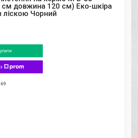
9 см довжина 120 см) Еко-шкіра
з ліскою Чорний
упити
 з
-69