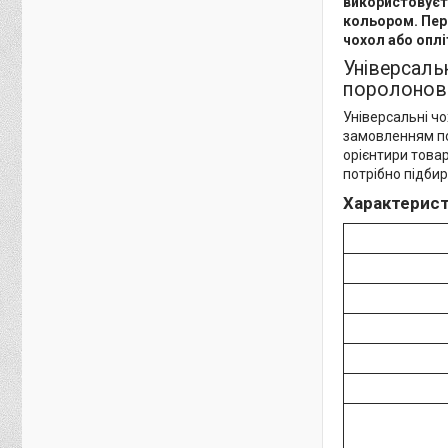
використовуєть
кольором. Пер
чохол або оплі
Універсаль
поролоновий
Універсальні чо
замовленням пот
орієнтири товар
потрібно підби
Характеристи