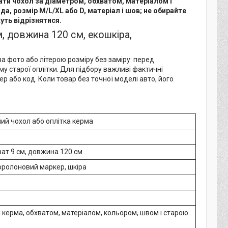
ати чохол за діаметром, обхватом, матеріалом і
а, розмір M/L/XL або D, матеріал і шов; не обирайте
уть відрізнятися.
, довжина 120 см, екошкіра,
а фото або літерою розміру без заміру: перед
му старої оплітки. Для підбору важливі фактичні
ер або код. Коли товар без точної моделі авто, його
ий чохол або оплітка керма
ват 9 см, довжина 120 см
оролоновий маркер, шкіра
 керма, обхватом, матеріалом, кольором, швом і старою