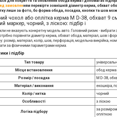
ся для покриття та оновлення обода керма і допомагає підібр
ед замовлен
ням перевірте зовнішній діаметр керма, обхват обод
тку лише за фото, бо форма обода, посадка, кнопки та шов мож
ний чохол або оплітка керма М D-38, обхват 9 см
 маркер, чорний, з ліскою: підбір і
хли не вказують конкретну модель авто. Головний ризик - вибрати з
рібно порівняти діаметр керма, обхват обода, матеріал, шов і фор
у: розмір, матеріал, колір, шов, перфорація, модельна викрійка, ном
рати за фізичними параметрами керма.
ки і підбір
Тип товару
універсальн
Місце встановлення
обод керма
Розмір / посадка
М D-38, обх
Матеріал / виконання
екошкіра, п
Колір / нитка
чорний
Особливості
з ліскою
за розміром
Логіка підбору
опліткою