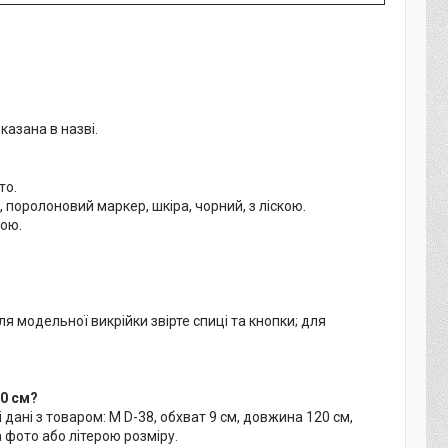
казана в назві.
то.
, поролоновий маркер, шкіра, чорний, з ліскою.
кою.
я модельної викрійки звірте спиці та кнопки; для
20 см?
 дані з товаром: М D-38, обхват 9 см, довжина 120 см,
а фото або літерою розміру.