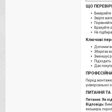
ЩО ПЕРЕВІР
Виміряйте 
Звірте мат
Порівняйте
Врахуйте о
Не підбира
Ключові пер
Допомагає 
Зберігає в
Зменшує р
Підходить
Дає покуп
ПРОФЕСІЙН
Перед монтажем 
універсальної о
ПИТАННЯ ТА
Питання: Як пі
Відповідь:
Вимі
екошкіра, порол