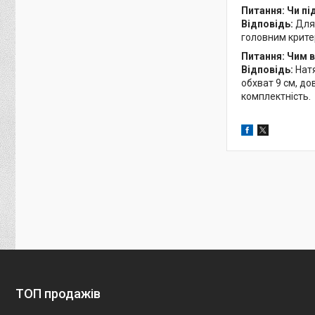
Питання: Чи пі
Відповідь:
Для 
головним критер
Питання: Чим в
Відповідь:
Натя
обхват 9 см, до
комплектність.
ТОП продажів