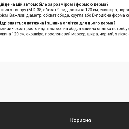
дійде на мій автомобіль за розміром і формою керма?
цього товару (М D-38, обхват 9 см, довжина 120 см, екошкіра, порол
ієм. Важливі діаметр, обхват обода, кругла або D-подібна форма к
ідрізняється натяжна і зшивна оплітка для цього керма?
жний чохол просто надягається на обід, а зшивна оплітка потребує 
вжина 120 см, екошкіра, поролоновий маркер, шкіра, чорний, з ліск
Корисно