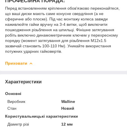
ПРОФЕСІЙНА ПОРАДА:
Перед встановленням кріплення обов'язково переконайтеся,
що ваші диски мають саме конусне свердління (а не
сферичне або плоске). Під час монтажу колеса завжди
наживлюйте гайки вручну на 3-4 витки, щоб виключити
пошкодження різьблення на шпильці. Фінішне затягування
робіть виключно динамометричним ключем у перехресному
порядку (момент затягування для різьблення M12x1.5
зазвичай становить 100-110 Нм). Уникайте використання
потужних ударних гайковертів.
Приховати
Характеристики
Основні
Виробник
Walline
Стан
Новий
Користувальницькі характеристики
Діаметр різі
12 мм