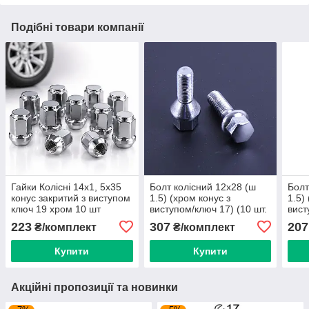
Подібні товари компанії
Гайки Колісні 14х1, 5х35
Болт колісний 12х28 (ш
Болт
конус закритий з виступом
1.5) (хром конус з
1.5)
ключ 19 хром 10 шт
виступом/ключ 17) (10 шт.
вист
(F317)
пакет) "Walline" F 363
паке
223
307
207
₴/комплект
₴/комплект
Купити
Купити
Акційні пропозиції та новинки