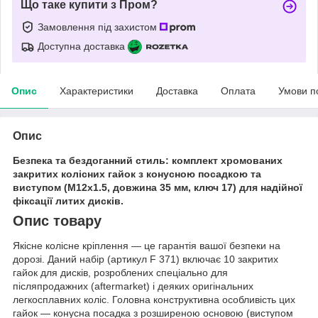
Що таке купити з Пром?
Замовлення під захистом
Доступна доставка
Опис
Характеристики
Доставка
Оплата
Умови п
Опис
Безпека та бездоганний стиль: комплект хромованих
закритих колісних гайок з конусною посадкою та
виступом (M12x1.5, довжина 35 мм, ключ 17) для надійної
фіксації литих дисків.
Опис товару
Якісне колісне кріплення — це гарантія вашої безпеки на
дорозі. Даний набір (артикул F 371) включає 10 закритих
гайок для дисків, розроблених спеціально для
післяпродажних (aftermarket) і деяких оригінальних
легкосплавних коліс. Головна конструктивна особливість цих
гайок — конусна посадка з розширеною основою (виступом