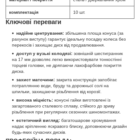
комплектація
10 шт.
Ключові переваги
надійне центрування:
збільшена площа конуса (за
рахунок виступу) гарантує ідеальну посадку колеса без
перекосів і захищає диск від продавлювання.
доступ у вузькі колодязі:
зовнішній шестигранник
на 17 мм дозволяє легко використовувати тонкостінні
торцеві головки, не дряпаючи лакофарбове покриття
диска.
захист маточини:
закрита конструкція запобігає
потраплянню води, бруду та дорожньої солі на
шпильки, захищаючи різьблення від корозії.
висока міцність:
конусні гайки виготовлені із
загартованого сталевого сплаву, стійкого до зриву
різьблення при регулярних сезонних шиномонтажах.
естетичний вигляд:
багатошарове хромування
надає кріпленню яскравого блиску, доповнюючи дизайн
будь-яких сучасних дисків.