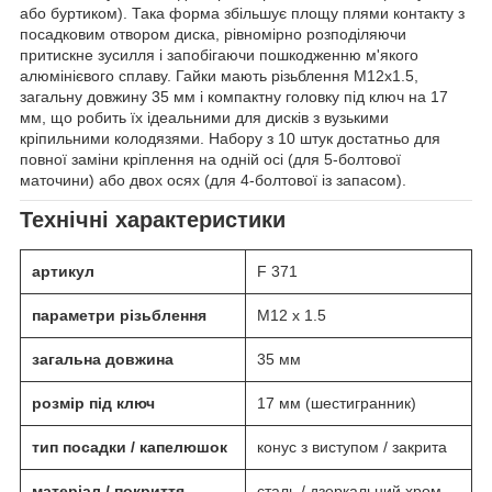
або буртиком). Така форма збільшує площу плями контакту з
посадковим отвором диска, рівномірно розподіляючи
притискне зусилля і запобігаючи пошкодженню м'якого
алюмінієвого сплаву. Гайки мають різьблення M12х1.5,
загальну довжину 35 мм і компактну головку під ключ на 17
мм, що робить їх ідеальними для дисків з вузькими
кріпильними колодязями. Набору з 10 штук достатньо для
повної заміни кріплення на одній осі (для 5-болтової
маточини) або двох осях (для 4-болтової із запасом).
Технічні характеристики
артикул
F 371
параметри різьблення
M12 х 1.5
загальна довжина
35 мм
розмір під ключ
17 мм (шестигранник)
тип посадки / капелюшок
конус з виступом / закрита
матеріал / покриття
сталь / дзеркальний хром