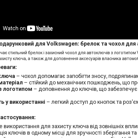
одарунковий для Volkswagen: брелок та чохол для
чає стильний брелок і захисний чохол для автоключів з логотипом
ахисту ключа, а також для доповнення аксесуарів власника автомоб
еваги:
ключа
– чохол допомагає запобігти зносу, подряпина
матеріал
– стійкий до механічних пошкоджень, що п
з логотипом
– доповнення до ключів, що забезпечує 
ть у використанні
– легкий доступ до кнопок та роз'є
застосування:
 використання для захисту ключа від зовнішніх вплив
ція ключів в одному місці для зручності зберігання т