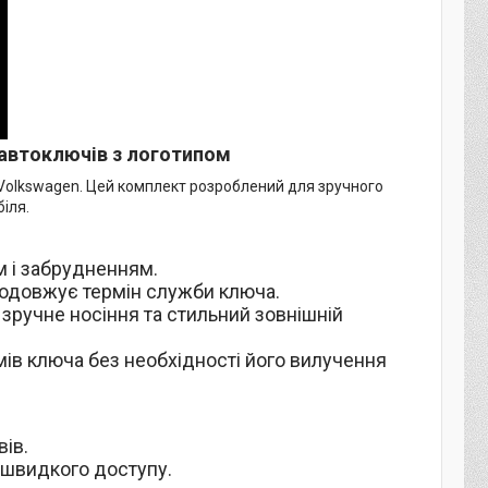
 автоключів з логотипом
 Volkswagen. Цей комплект розроблений для зручного
іля.
м і забрудненням.
родовжує термін служби ключа.
зручне носіння та стильний зовнішній
мів ключа без необхідності його вилучення
ів.
а швидкого доступу.