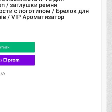
en / заглушки ремня
ости с логотипом / Брелок для
ів / VIP Ароматизатор
упити
 з
-69