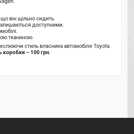
wagen.
що він щільно сидить.
 залишаються доступними.
омобілі.
кою тканиною.
креслюючи стиль власника автомобіля Toyota.
 коробки – 100 грн.