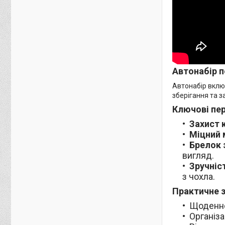
Автонабір п
Автонабір вклю
зберігання та з
Ключові пер
Захист 
Міцний 
Брелок 
вигляд.
Зручніс
з чохла.
Практичне 
Щоденне
Організа