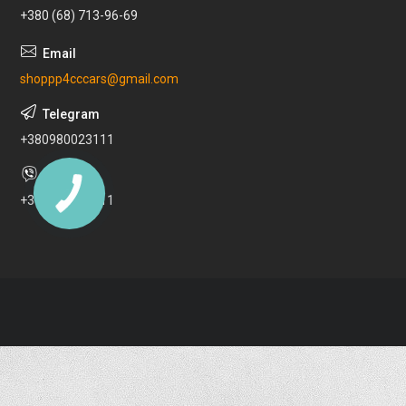
+380 (68) 713-96-69
shoppp4cccars@gmail.com
+380980023111
+380980023111