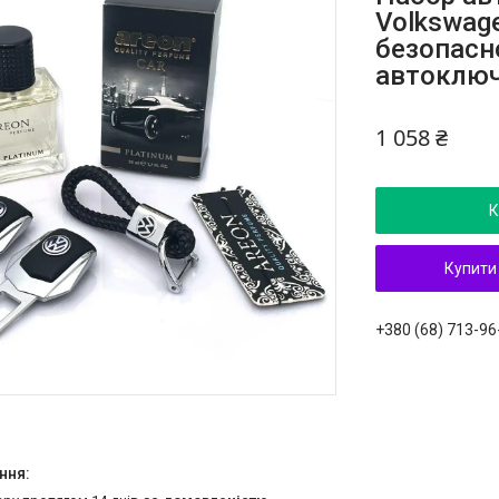
Volkswag
безопасн
автоключ
1 058 ₴
К
Купити
+380 (68) 713-96