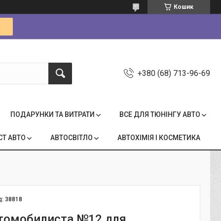
Кошик
+380 (68) 713-96-69
ПОДАРУНКИ ТА ВИТРАТИ
ВСЕ ДЛЯ ТЮНІНГУ АВТО
СТ АВТО
АВТОСВІТЛО
АВТОХІМІЯ І КОСМЕТИКА
д:
38818
томобилиста №12 для