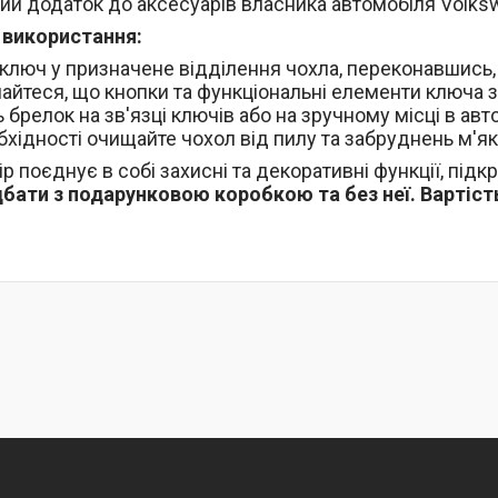
ий додаток до аксесуарів власника автомобіля Volks
з використання:
 ключ у призначене відділення чохла, переконавшись, 
айтеся, що кнопки та функціональні елементи ключа
ь брелок на зв'язці ключів або на зручному місці в авт
бхідності очищайте чохол від пилу та забруднень м'я
р поєднує в собі захисні та декоративні функції, під
ати з подарунковою коробкою та без неї. Вартість