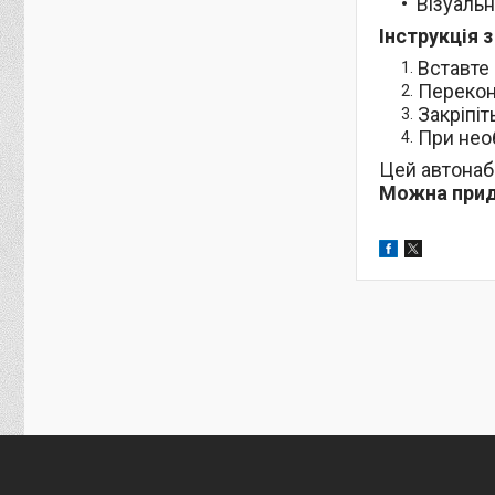
Візуальн
Інструкція 
Вставте
Перекон
Закріпіт
При нео
Цей автонабі
Можна придб