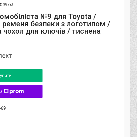
д:
38721
омобіліста №9 для Toyota /
 ременя безпеки з логотипом /
 чохол для ключів / тиснена
лект
упити
 з
-69