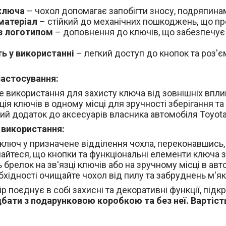
ключа
– чохол допомагає запобігти зносу, подряпина
матеріал
– стійкий до механічних пошкоджень, що п
з логотипом
– доповнення до ключів, що забезпечує 
ть у використанні
– легкий доступ до кнопок та роз'є
застосування:
 використання для захисту ключа від зовнішніх вплив
ція ключів в одному місці для зручності зберігання т
ий додаток до аксесуарів власника автомобіля Toyota
з використання:
 ключ у призначене відділення чохла, переконавшись, 
айтеся, що кнопки та функціональні елементи ключа
ь брелок на зв'язці ключів або на зручному місці в авт
бхідності очищайте чохол від пилу та забруднень м'я
р поєднує в собі захисні та декоративні функції, під
ати з подарунковою коробкою та без неї. Вартість