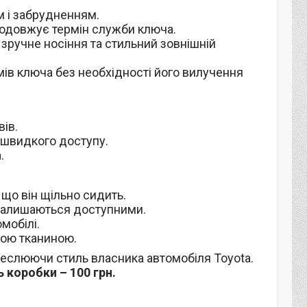
м і забрудненням.
родовжує термін служби ключа.
зручне носіння та стильний зовнішній
мів ключа без необхідності його вилучення
ів.
а швидкого доступу.
.
що він щільно сидить.
 залишаються доступними.
омобілі.
кою тканиною.
креслюючи стиль власника автомобіля Toyota.
 коробки – 100 грн.