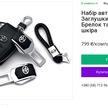
В наявності
Ко
Набір авт
Заглушки
Брелок та
шкіра
799 ₴/комп
К
Купити
+380 (68) 713-96