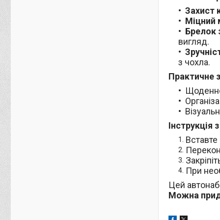
Захист 
Міцний 
Брелок 
вигляд.
Зручніс
з чохла.
Практичне 
Щоденне
Організа
Візуальн
Інструкція 
Вставте
Перекон
Закріпіт
При нео
Цей автонабі
Можна придб