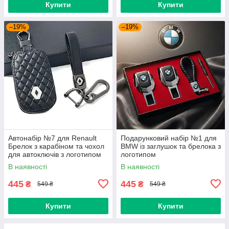
Купити
Купити
–19%
–19%
Автонабір №7 для Renault
Подарунковий набір №1 для
Брелок з карабіном та чохол
BMW із заглушок та брелока з
для автоключів з логотипом
логотипом
В наявності
В наявності
445
445
₴
₴
549 ₴
549 ₴
Купити
Купити