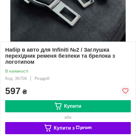
Набір в авто для Infiniti №2 / Заглушка
перехідник ременя безпеки та брелока з
логотипом
В наявності
Код: 36706
Роздріб
597
₴
Купити
або
Купити з