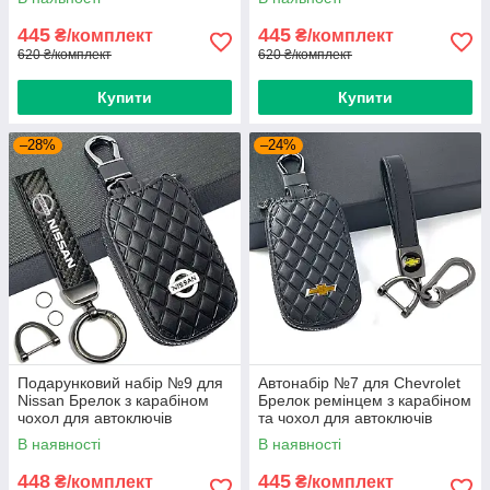
445
445
₴/комплект
₴/комплект
620 ₴/комплект
620 ₴/комплект
Купити
Купити
–28%
–24%
Подарунковий набір №9 для
Автонабір №7 для Chevrolet
Nissan Брелок з карабіном
Брелок ремінцем з карабіном
чохол для автоключів
та чохол для автоключів
В наявності
В наявності
448
445
₴/комплект
₴/комплект