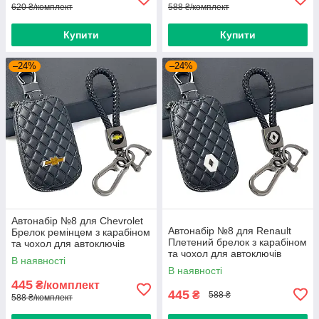
620 ₴/комплект
588 ₴/комплект
Купити
Купити
–24%
–24%
Автонабір №8 для Chevrolet
Автонабір №8 для Renault
Брелок ремінцем з карабіном
Плетений брелок з карабіном
та чохол для автоключів
та чохол для автоключів
В наявності
В наявності
445
₴/комплект
445
₴
588 ₴
588 ₴/комплект