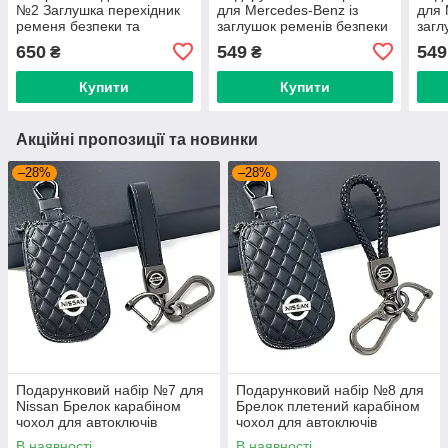
№2 Заглушка перехідник
для Mercedes-Benz із
для 
ременя безпеки та
заглушок ременів безпеки
загл
брелока з логотипом
та брелока з логотипом
та б
650
549
549
₴
₴
Тем
Купити
Купити
Акційні пропозиції та новинки
–28%
–28%
Подарунковий набір №7 для
Подарунковий набір №8 для
Nissan Брелок карабіном
Брелок плетений карабіном
чохол для автоключів
чохол для автоключів
В наявності
В наявності