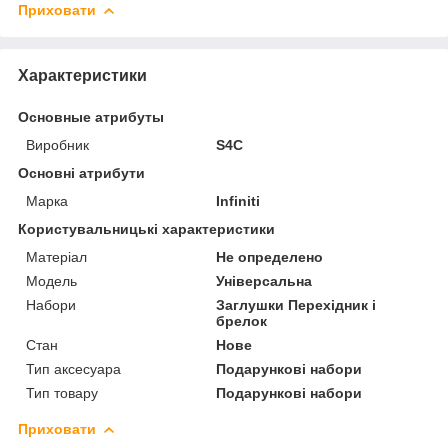
Приховати
Характеристики
Основные атрибуты
Виробник
S4C
Основні атрибути
Марка
Infiniti
Користувальницькі характеристики
Матеріал
Не определено
Мoдель
Універсальна
Набори
Заглушки Перехідник і
брелок
Стан
Нове
Тип аксесуара
Подарункові набори
Тип товару
Подарункові набори
Приховати