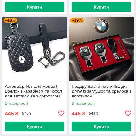
Купити
Купити
–19%
–19%
Автонабір №7 для Renault
Подарунковий набір №1 для
Брелок з карабіном та чохол
BMW із заглушок та брелока з
для автоключів з логотипом
логотипом
В наявності
В наявності
445
445
₴
₴
549 ₴
549 ₴
Купити
Купити