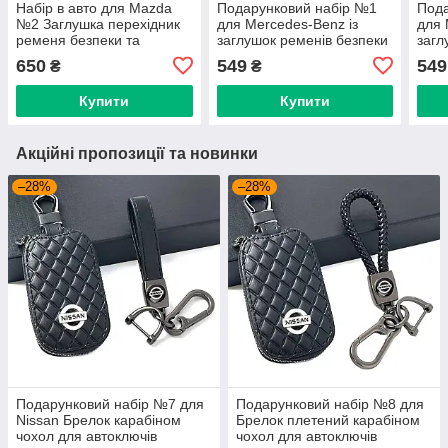
Набір в авто для Mazda
Подарунковий набір №1
Пода
№2 Заглушка перехідник
для Mercedes-Benz із
для 
ременя безпеки та
заглушок ременів безпеки
загл
брелока з логотипом
та брелока з логотипом
та б
650
549
549
₴
₴
Тем
Купити
Купити
Акційні пропозиції та новинки
–28%
–28%
Подарунковий набір №7 для
Подарунковий набір №8 для
Nissan Брелок карабіном
Брелок плетений карабіном
чохол для автоключів
чохол для автоключів