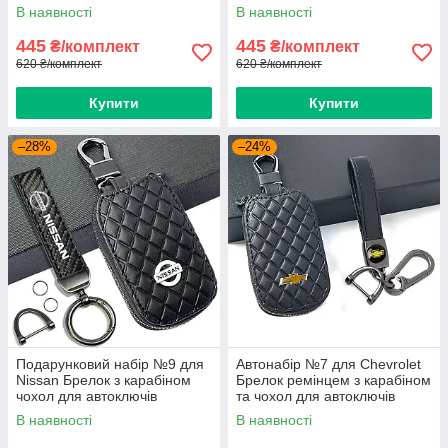
В наявності
В наявності
445
445
₴/комплект
₴/комплект
620 ₴/комплект
620 ₴/комплект
Купити
Купити
–28%
–24%
Подарунковий набір №9 для
Автонабір №7 для Chevrolet
Nissan Брелок з карабіном
Брелок ремінцем з карабіном
чохол для автоключів
та чохол для автоключів
В наявності
В наявності