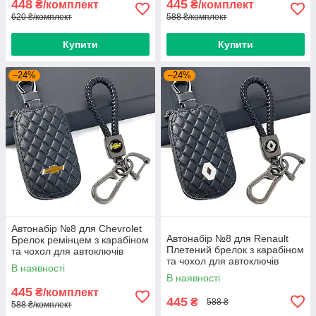
448
445
₴/комплект
₴/комплект
620 ₴/комплект
588 ₴/комплект
Купити
Купити
–24%
–24%
Автонабір №8 для Chevrolet
Автонабір №8 для Renault
Брелок ремінцем з карабіном
Плетений брелок з карабіном
та чохол для автоключів
та чохол для автоключів
В наявності
В наявності
445
₴/комплект
445
₴
588 ₴
588 ₴/комплект