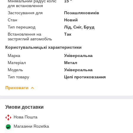
Мінімальний радіус коліс
15 "
для встановлення
Застосування для
Позашляховиків
Стан
Новий
Тип перешкод
Лід, Сніг, Бруд
Встановлення на
Так
застряглий автомобіль
Користувальницькі характеристики
Марка
Універсальна
Матеріал
Метал
Мoдель
Універсальна
Тип товару
Цепі протиковзання
Приховати
Умови доставки
Нова Пошта
Магазини Rozetka