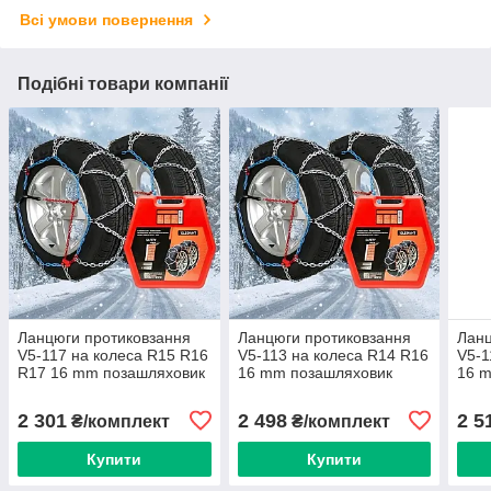
Всі умови повернення
Подібні товари компанії
Ланцюги протиковзання
Ланцюги протиковзання
Ланц
V5-117 на колеса R15 R16
V5-113 на колеса R14 R16
V5-1
R17 16 mm позашляховик
16 mm позашляховик
16 
вантажівка (EL 100 624)
вантажівка (EL 100 620)
вант
2 301
2 498
2 5
₴/комплект
₴/комплект
Купити
Купити