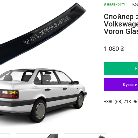
В наявності
Ко
Cпойлер 
Volkswag
Voron Gla
1 080 ₴
К
Купити
+380 (68) 713-96