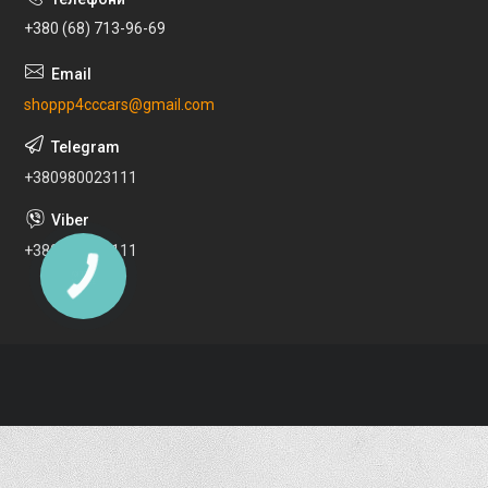
+380 (68) 713-96-69
shoppp4cccars@gmail.com
+380980023111
+380980023111