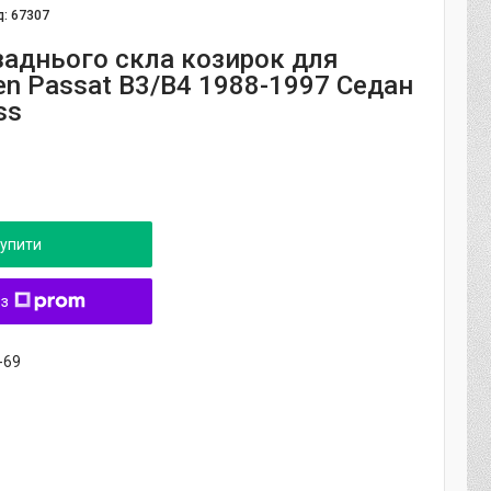
д:
67307
заднього скла козирок для
en Passat B3/B4 1988-1997 Седан
ss
упити
 з
-69