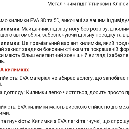
Металічним підп'ятником і Кліпси
мо килимки EVA 3D та 5D, виконані за вашим індивід
килимки
: Майданчик під ліву ногу без розрізу, ці к
ашого автомобіля, забезпечуючи щільну посадку та ві
килимки
: Це преміальний варіант килимків, який поєдн
й захист завдяки боковим стінкам та покращеній фор
и мають більш елегантний зовнішній вигляд і забезп
ь.
A килимків:
ійкість
: EVA матеріал не вбирає вологу, що запобігає 
.
а догляду
: Килимки легко чистяться, досить просто п
ійкість
: EVA килимки мають високою стійкістю до мех
ими.
 та гнучкість
: Килимки з EVA легкі та гнучкі, що спрощ