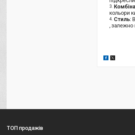
підкресли
Комбіна
кольори к
Стиль
:
, залежно
ТОП продажів