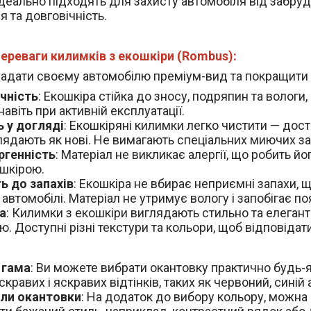
деально підходять для захисту автомобіля від забруд
 та довговічність.
ереваги килимків з екошкіри (Rombus):
е надати своєму автомобілю преміум-вид та покращити 
чність
: Екошкіра стійка до зносу, подряпин та волог
навіть при активній експлуатації.
ь у догляді
: Екошкіряні килимки легко чистити — дост
лядають як нові. Не вимагають спеціальних миючих за
ргенність
: Матеріал не викликає алергії, що робить й
шкірою.
ть до запахів
: Екошкіра не вбирає неприємні запахи,
 автомобілі. Матеріал не утримує вологу і запобігає по
а
: Килимки з екошкіри виглядають стильно та елега
. Доступні різні текстури та кольори, щоб відповідати
 гама
: Ви можете вибрати окантовку практично будь-я
скравих і яскравих відтінків, таких як червоний, синій 
ли окантовки
: На додаток до вибору кольору, можна 