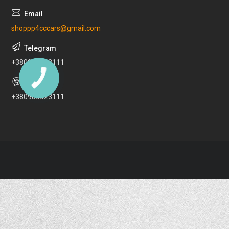
shoppp4cccars@gmail.com
+380980023111
+380980023111