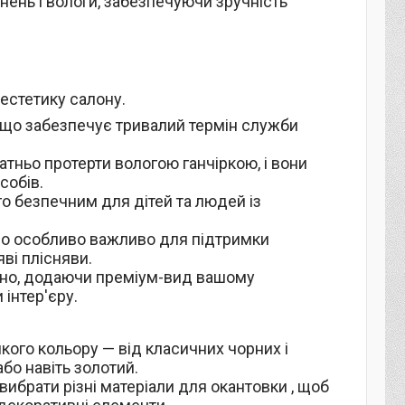
нень і вологи, забезпечуючи зручність
естетику салону.
и, що забезпечує тривалий термін служби
атньо протерти вологою ганчіркою, і вони
собів.
ого безпечним для дітей та людей із
 що особливо важливо для підтримки
яві плісняви.
нтно, додаючи преміум-вид вашому
 інтер'єру.
кого кольору — від класичних чорних і
або навіть золотий.
вибрати різні матеріали для окантовки , щоб