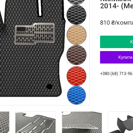
2014- (Ме
810 ₴/комп
К
Купити
+380 (68) 713-96