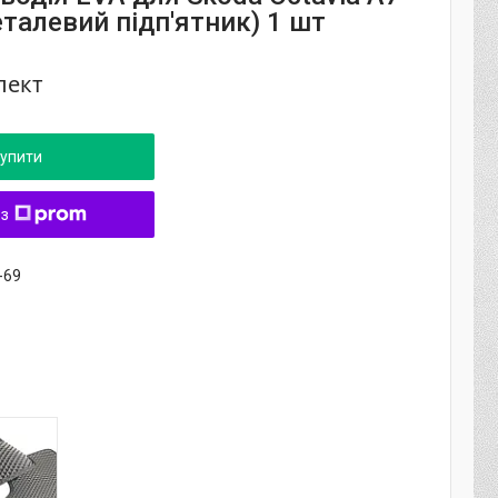
талевий підп'ятник) 1 шт
лект
упити
 з
-69