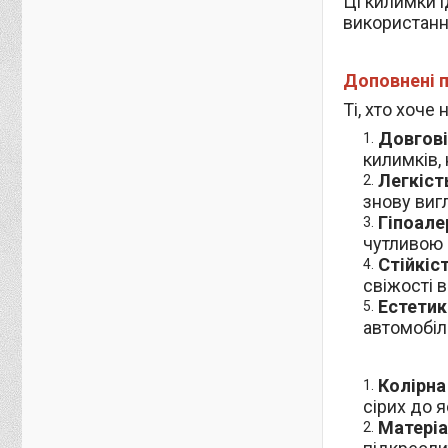
Ці килимки і
використання
Доповнені п
Ті, хто хоч
Довгові
килимків, 
Легкіст
знову виг
Гіпоале
чутливою 
Стійкіс
свіжості в
Естетик
автомобілю
Колірна
сірих до я
Матеріа