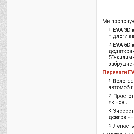
Ми пропонує
EVA 3D 
підлоги в
EVA 5D 
додаткови
5D-килимк
забруднен
Переваги EV
Вологост
автомобілі
Простот
як нові.
Зносост
довговічн
Легкість