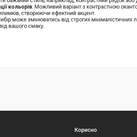
ти бажаний стиль, наприклад, контрастний рядок або
ції кольорів
: Можливий варіант з контрастною оканто
илимків, створюючи ефектний акцент.
 Вибір може змінюватись від строгих мінімалістичних л
 від вашого смаку.
Корисно