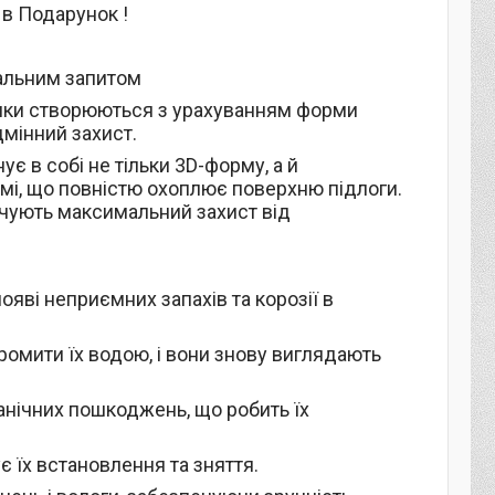
 в Подарунок !
уальним запитом
илимки створюються з урахуванням форми
дмінний захист.
ує в собі не тільки 3D-форму, а й
мі, що повністю охоплює поверхню підлоги.
ечують максимальний захист від
появі неприємних запахів та корозії в
ромити їх водою, і вони знову виглядають
анічних пошкоджень, що робить їх
ує їх встановлення та зняття.