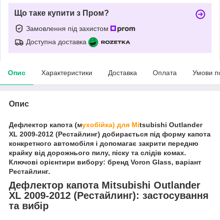
Що таке купити з Пром?
Замовлення під захистом
Доступна доставка
Опис
Характеристики
Доставка
Оплата
Умови п
Опис
Дефлектор капота (м
ухобійка) для Mi
tsubishi Outlander
XL 2009-2012 (Рестайлинг) добирається під форму капота
конкретного автомобіля і допомагає закрити передню
крайку від дорожнього пилу, піску та слідів комах.
Ключові орієнтири вибору: бренд Voron Glass, варіант
Рестайлинг.
Дефлектор капота Mitsubishi Outlander
XL 2009-2012 (Рестайлинг): застосування
та вибір