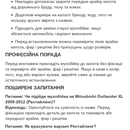
Накладка допомагає закрити передню крайку капота
від дорожнього бруду, піску та комах.
Додаткові маркери на кшталт бренду, коду, лого чи
кольору зручно звіряти з назвою.
Підходить для заміни старої мухобійки, якщо
збігаються автомобіль і варіант виконання.
Перед встановленням можна перевірити лінію крайки
капота, фар і решітки без припущень щодо розмірів.
ПРОФЕСІЙНА ПОРАДА
Перед монтажем прикладіть мухобійку до капота без фіксації
та перевірте збіг крайки, фар і решітки. Якщо в назві є колір,
лого, код або варіант кузова, звіряйте саме ці ознаки до
остаточного встановлення.
ПОШИРЕНІ ЗАПИТАННЯ
Питання: Чи підійде мухобійка на Mitsubishi Outlander XL
2009-2012 (Рестайлинг)?
Відповідь:
Орієнтуйтеся на сумісність із назви. Перед
фіксацією прикладіть деталь до капота та перевірте збіг
передньої крайки, фар і решітки.
Питання: Як врахувати варіант Рестайлинг?