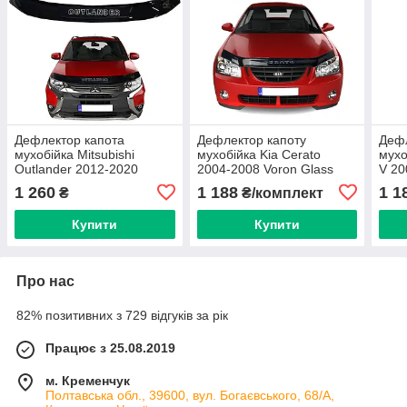
Дефлектор капота
Дефлектор капоту
Дефл
мухобійка Mitsubishi
мухобійка Kia Cerato
мухо
Outlander 2012-2020
2004-2008 Voron Glass
V 20
(Євро Кріплення) Voron
1 260
1 188
1 1
₴
₴/комплект
Glass
Купити
Купити
Про нас
82% позитивних з 729 відгуків за рік
Працює з 25.08.2019
м. Кременчук
Полтавська обл., 39600, вул. Богаєвського, 68/А,