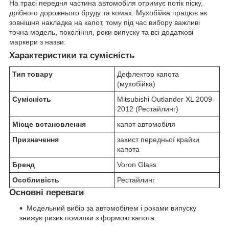
На трасі передня частина автомобіля отримує потік піску,
дрібного дорожнього бруду та комах. Мухобійка працює як
зовнішня накладка на капот, тому під час вибору важливі
точна модель, покоління, роки випуску та всі додаткові
маркери з назви.
Характеристики та сумісність
Тип товару
Дефлектор капота
(мухобійка)
Сумісність
Mitsubishi Outlander XL 2009-
2012 (Рестайлинг)
Місце встановлення
капот автомобіля
Призначення
захист передньої крайки
капота
Бренд
Voron Glass
Особливість
Рестайлинг
Основні переваги
Модельний вибір за автомобілем і роками випуску
знижує ризик помилки з формою капота.