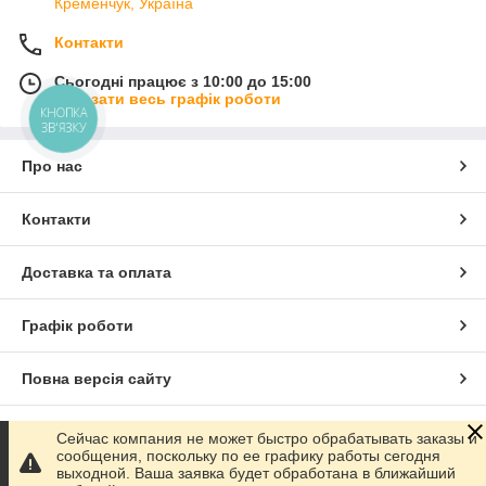
Кременчук, Україна
Контакти
Сьогодні працює з 10:00 до 15:00
Показати весь графік роботи
КНОПКА
ЗВ'ЯЗКУ
Про нас
Контакти
Доставка та оплата
Графік роботи
Повна версія сайту
Сайт створено на маркетплейсі
Prom.ua
Сейчас компания не может быстро обрабатывать заказы и
сообщения, поскольку по ее графику работы сегодня
выходной. Ваша заявка будет обработана в ближайший
Політика конфіденційності