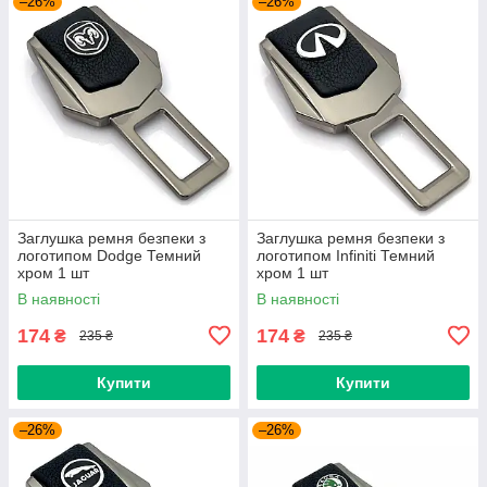
–26%
–26%
Заглушка ремня безпеки з
Заглушка ремня безпеки з
логотипом Dodge Темний
логотипом Infiniti Темний
хром 1 шт
хром 1 шт
В наявності
В наявності
174
174
₴
₴
235 ₴
235 ₴
Купити
Купити
–26%
–26%