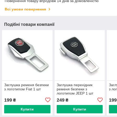
Повернення товару впродовж 14 днів за домовленістю
Всі умови повернення
Подібні товари компанії
Заглушка ременя безпеки
Заглушка перехідник
Загл
з логотипом Fiat 1 шт
ременя безпеки з
з ло
логотипом JEEP 1 шт
199
249
199
₴
₴
Купити
Купити