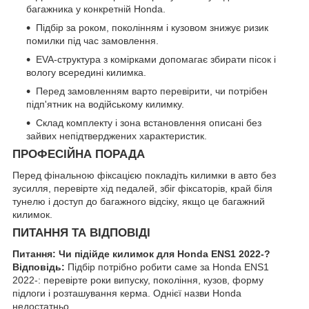
багажника у конкретній Honda.
Підбір за роком, поколінням і кузовом знижує ризик
помилки під час замовлення.
EVA-структура з комірками допомагає збирати пісок і
вологу всередині килимка.
Перед замовленням варто перевірити, чи потрібен
підп'ятник на водійському килимку.
Склад комплекту і зона встановлення описані без
зайвих непідтверджених характеристик.
ПРОФЕСІЙНА ПОРАДА
Перед фінальною фіксацією покладіть килимки в авто без
зусилля, перевірте хід педалей, збіг фіксаторів, край біля
тунелю і доступ до багажного відсіку, якщо це багажний
килимок.
ПИТАННЯ ТА ВІДПОВІДІ
Питання: Чи підійде килимок для Honda ENS1 2022-?
Відповідь:
Підбір потрібно робити саме за Honda ENS1
2022-: перевірте роки випуску, покоління, кузов, форму
підлоги і розташування керма. Однієї назви Honda
недостатньо.