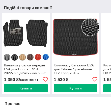
Подібні товари компанії
Килимки у салон передні
Килимок у багажник EVA
Кили
EVA для Honda ENS1
для Citroen Spacetourer
для 
2022- з підп'ятником 2 шт
1+2 Long 2016-
НВ 2
1 350
1 530
1 5
₴/комплект
₴
Купити
Купити
Про нас