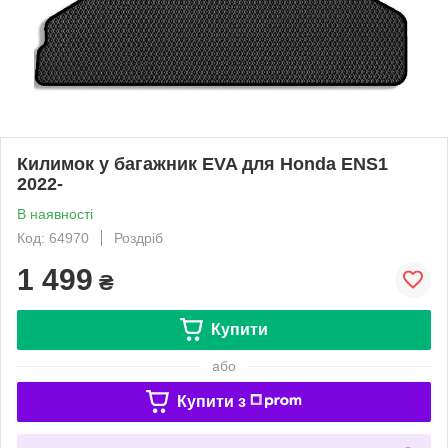
Килимок у багажник EVA для Honda ENS1
2022-
В наявності
Код: 64970
Роздріб
1 499
₴
Купити
або
Купити з