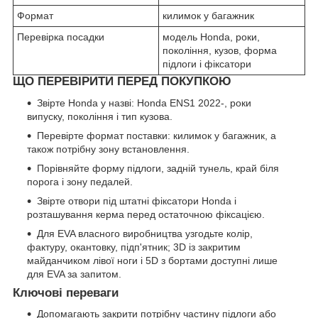
Формат
килимок у багажник
Перевірка посадки
модель Honda, роки,
покоління, кузов, форма
підлоги і фіксатори
ЩО ПЕРЕВІРИТИ ПЕРЕД ПОКУПКОЮ
Звірте Honda у назві: Honda ENS1 2022-, роки
випуску, покоління і тип кузова.
Перевірте формат поставки: килимок у багажник, а
також потрібну зону встановлення.
Порівняйте форму підлоги, задній тунель, край біля
порога і зону педалей.
Звірте отвори під штатні фіксатори Honda і
розташування керма перед остаточною фіксацією.
Для EVA власного виробництва узгодьте колір,
фактуру, окантовку, підп'ятник; 3D із закритим
майданчиком лівої ноги і 5D з бортами доступні лише
для EVA за запитом.
Ключові переваги
Допомагають закрити потрібну частину підлоги або