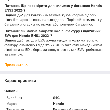
Питання: Що перевірити для килимка у багажник Honda
ENS1 2022-?
Відповідь:
Для багажника важливі кузов, форма підлоги,
ніша біля арок і рівень фальшпідлоги. Порівняйте килимок у
багажник зі старим килимком або контуром багажника.
Питання: Чи можна вибрати колір, фактуру і підп'ятник
EVA для Honda ENS1 2022-?
Відповідь:
Так, для EVA можна узгодити колір матеріалу,
фактуру, окантовку і підп'ятник. 3D із закритим майданчиком
лівої ноги та 5D з бортами стосуються тільки EVA і робляться
за запитом.
Приховати
Характеристики
Основні
Виробник
S4C
Марка
Honda
Тип килимка
Килимок багажника