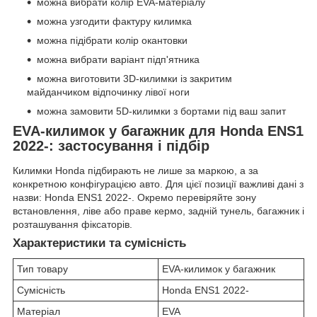
можна вибрати колір EVA-матеріалу
можна узгодити фактуру килимка
можна підібрати колір окантовки
можна вибрати варіант підп'ятника
можна виготовити 3D-килимки із закритим
майданчиком відпочинку лівої ноги
можна замовити 5D-килимки з бортами під ваш запит
EVA-килимок у багажник для Honda ENS1
2022-: застосування і підбір
Килимки Honda підбирають не лише за маркою, а за
конкретною конфігурацією авто. Для цієї позиції важливі дані з
назви: Honda ENS1 2022-. Окремо перевіряйте зону
встановлення, ліве або праве кермо, задній тунель, багажник і
розташування фіксаторів.
Характеристики та сумісність
Тип товару
EVA-килимок у багажник
Сумісність
Honda ENS1 2022-
Матеріал
EVA