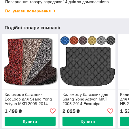
Повернення товару впродовж 14 днів за домовленістю
Всі умови повернення
Подібні товари компанії
Килимок в багажник
Килимок у багажник для
Кили
EcoLoop для Ssang Yong
Ssang Yong Actyon МКП
для 
Actyon МКП 2005-2014
2005-2014 Екошкіра
НВ 2
(Rombus)
1 499
2 025
1 5
₴
₴
Купити
Купити