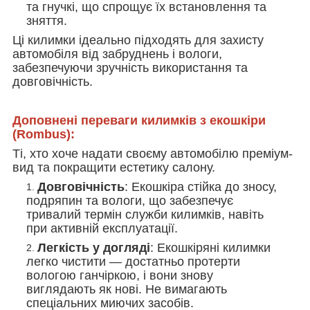
та гнучкі, що спрощує їх встановлення та
зняття.
Ці килимки ідеально підходять для захисту
автомобіля від забруднень і вологи,
забезпечуючи зручність використання та
довговічність.
Доповнені переваги килимків з екошкіри
(Rombus):
Ті, хто хоче надати своєму автомобілю преміум-
вид та покращити естетику салону.
Довговічність
: Екошкіра стійка до зносу,
подряпин та вологи, що забезпечує
тривалий термін служби килимків, навіть
при активній експлуатації.
Легкість у догляді
: Екошкіряні килимки
легко чистити — достатньо протерти
вологою ганчіркою, і вони знову
виглядають як нові. Не вимагають
спеціальних миючих засобів.