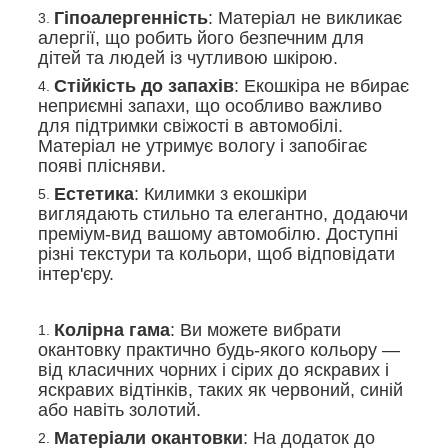
Гіпоалергенність
: Матеріал не викликає
алергії, що робить його безпечним для
дітей та людей із чутливою шкірою.
Стійкість до запахів
: Екошкіра не вбирає
неприємні запахи, що особливо важливо
для підтримки свіжості в автомобілі.
Матеріал не утримує вологу і запобігає
появі плісняви.
Естетика
: Килимки з екошкіри
виглядають стильно та елегантно, додаючи
преміум-вид вашому автомобілю. Доступні
різні текстури та кольори, щоб відповідати
інтер'єру.
Колірна гама
: Ви можете вибрати
окантовку практично будь-якого кольору —
від класичних чорних і сірих до яскравих і
яскравих відтінків, таких як червоний, синій
або навіть золотий.
Матеріали окантовки
: На додаток до