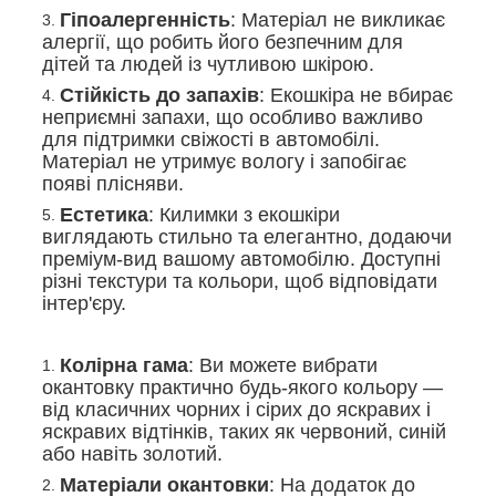
Гіпоалергенність
: Матеріал не викликає
алергії, що робить його безпечним для
дітей та людей із чутливою шкірою.
Стійкість до запахів
: Екошкіра не вбирає
неприємні запахи, що особливо важливо
для підтримки свіжості в автомобілі.
Матеріал не утримує вологу і запобігає
появі плісняви.
Естетика
: Килимки з екошкіри
виглядають стильно та елегантно, додаючи
преміум-вид вашому автомобілю. Доступні
різні текстури та кольори, щоб відповідати
інтер'єру.
Колірна гама
: Ви можете вибрати
окантовку практично будь-якого кольору —
від класичних чорних і сірих до яскравих і
яскравих відтінків, таких як червоний, синій
або навіть золотий.
Матеріали окантовки
: На додаток до