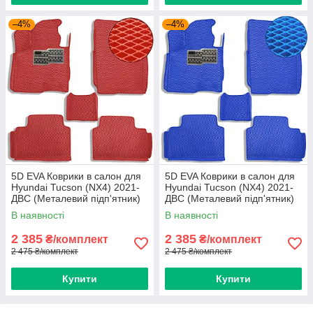
–4%
–4%
5D EVA Коврики в салон для
5D EVA Коврики в салон для
Hyundai Tucson (NX4) 2021-
Hyundai Tucson (NX4) 2021-
ДВС (Металевий підп'ятник)
ДВС (Металевий підп'ятник)
Червоні 5 шт
Синий-Синій кант 5 шт
В наявності
В наявності
2 385
2 385
₴/комплект
₴/комплект
2 475 ₴/комплект
2 475 ₴/комплект
Купити
Купити