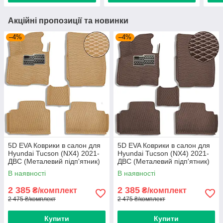
Акційні пропозиції та новинки
–4%
–4%
5D EVA Коврики в салон для
5D EVA Коврики в салон для
Hyundai Tucson (NX4) 2021-
Hyundai Tucson (NX4) 2021-
ДВС (Металевий підп'ятник)
ДВС (Металевий підп'ятник)
Бежевый-Бежевий кант 5 шт
Коричневі 5 шт
В наявності
В наявності
2 385
2 385
₴/комплект
₴/комплект
2 475 ₴/комплект
2 475 ₴/комплект
Купити
Купити