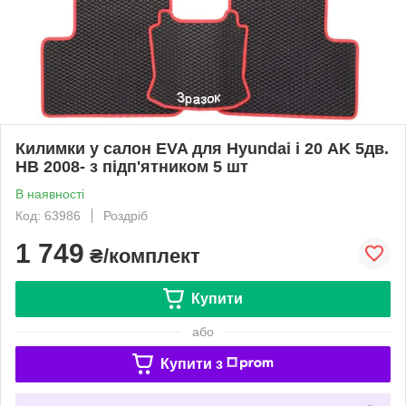
Килимки у салон EVA для Hyundai і 20 AK 5дв.
HB 2008- з підп'ятником 5 шт
В наявності
Код: 63986
Роздріб
1 749
₴/комплект
Купити
або
Купити з