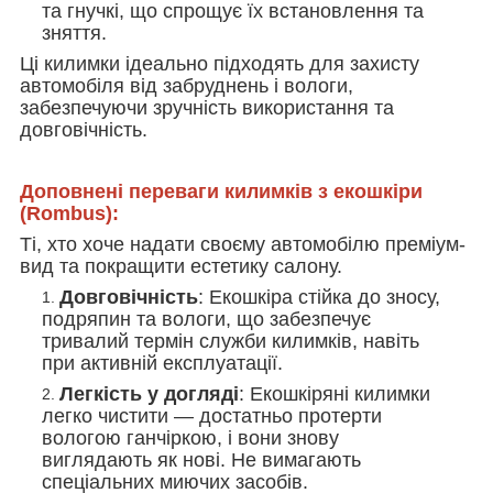
та гнучкі, що спрощує їх встановлення та
зняття.
Ці килимки ідеально підходять для захисту
автомобіля від забруднень і вологи,
забезпечуючи зручність використання та
довговічність.
Доповнені переваги килимків з екошкіри
(Rombus):
Ті, хто хоче надати своєму автомобілю преміум-
вид та покращити естетику салону.
Довговічність
: Екошкіра стійка до зносу,
подряпин та вологи, що забезпечує
тривалий термін служби килимків, навіть
при активній експлуатації.
Легкість у догляді
: Екошкіряні килимки
легко чистити — достатньо протерти
вологою ганчіркою, і вони знову
виглядають як нові. Не вимагають
спеціальних миючих засобів.