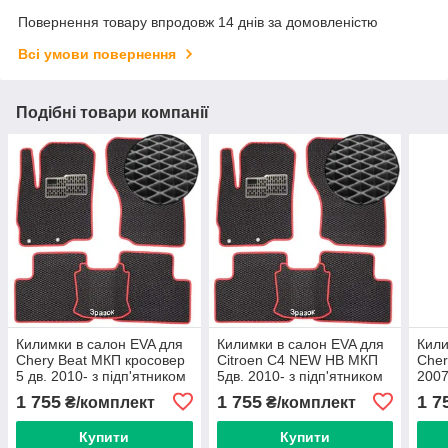
Повернення товару впродовж 14 днів за домовленістю
Всі умови повернення
Подібні товари компанії
Килимки в салон EVA для
Килимки в салон EVA для
Кили
Chery Beat МКП кросовер
Citroen C4 NEW HB МКП
Cher
5 дв. 2010- з підп'ятником
5дв. 2010- з підп'ятником
2007
5 шт.
5 шт.
1 755
1 755
1 7
₴/комплект
₴/комплект
Купити
Купити