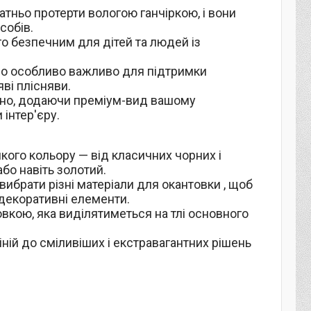
атньо протерти вологою ганчіркою, і вони
собів.
ого безпечним для дітей та людей із
 що особливо важливо для підтримки
яві плісняви.
нтно, додаючи преміум-вид вашому
 інтер'єру.
кого кольору — від класичних чорних і
або навіть золотий.
вибрати різні матеріали для окантовки , щоб
 декоративні елементи.
вкою, яка виділятиметься на тлі основного
іній до сміливіших і екстравагантних рішень