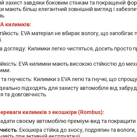
й захист завдяки боковим стінкам та покращеній фор
и мають більш елегантний зовнішній вигляд і забезп
ь.
A килимків:
ійкість
: EVA матеріал не вбирає вологу, що запобігає 
.
а догляду
: Килимки легко чистяться, досить просто п
ійкість
: EVA килимки мають високою стійкістю до мех
ими.
 та гнучкість
: Килимки з EVA легкі та гнучкі, що спрощ
деально підходять для захисту автомобіля від забруд
 та довговічність.
ереваги килимків з екошкіри (Rombus):
е надати своєму автомобілю преміум-вид та покращити 
чність
: Екошкіра стійка до зносу, подряпин та волог
навіть при активній експлуатації.