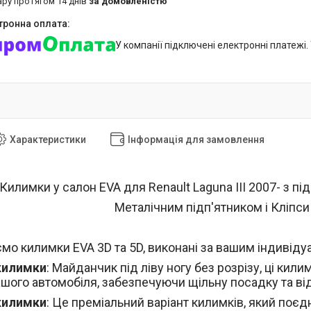
ару протягом 14 днів
за домовленістю
У компанії підключені електронні платежі
Характеристики
Інформація для замовлення
Килимки у салон EVA для Renault Laguna IIІ 2007- з п
Металічним підп'ятником і Кліпси
мо килимки EVA 3D та 5D, виконані за вашим індивід
килимки
: Майданчик під ліву ногу без розрізу, ці к
ашого автомобіля, забезпечуючи щільну посадку та ві
килимки
: Це преміальний варіант килимків, який поєдн