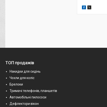
ТОП продажів
Накидки для сидінь
Чохли для коліс
Брелоки
Тримачі телефонів, планшетів
Автомобільні пилососи
Дефлектори вікон