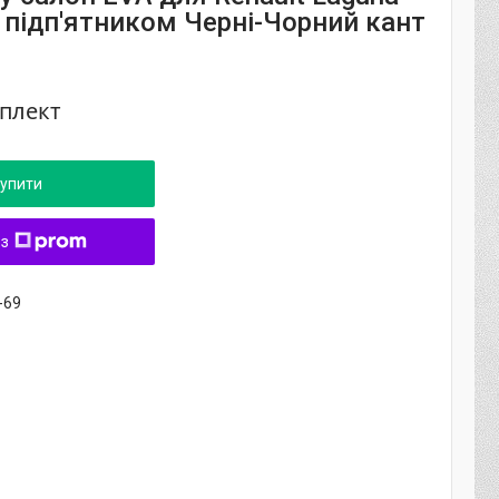
 з підп'ятником Черні-Чорний кант
мплект
упити
 з
-69