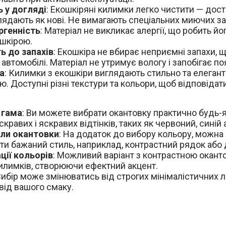
ь у догляді
: Екошкіряні килимки легко чистити — дост
лядають як нові. Не вимагають спеціальних миючих за
ргенність
: Матеріал не викликає алергії, що робить й
шкірою.
ть до запахів
: Екошкіра не вбирає неприємні запахи,
 автомобілі. Матеріал не утримує вологу і запобігає по
а
: Килимки з екошкіри виглядають стильно та елега
. Доступні різні текстури та кольори, щоб відповідати
 гама
: Ви можете вибрати окантовку практично будь-я
скравих і яскравих відтінків, таких як червоний, синій 
ли окантовки
: На додаток до вибору кольору, можна 
ти бажаний стиль, наприклад, контрастний рядок або
ції кольорів
: Можливий варіант з контрастною оканто
илимків, створюючи ефектний акцент.
 Вибір може змінюватись від строгих мінімалістичних л
 від вашого смаку.