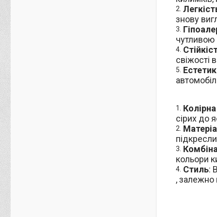
Легкіст
знову виг
Гіпоале
чутливою 
Стійкіс
свіжості в
Естетик
автомобілю
Колірна
сірих до я
Матеріа
підкресли
Комбіна
кольори к
Стиль
:
, залежно