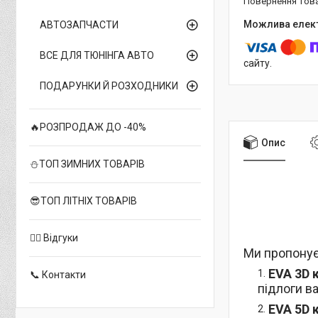
повернення тов
АВТОЗАПЧАСТИ
ВСЕ ДЛЯ ТЮНІНГА АВТО
сайту.
ПОДАРУНКИ Й РОЗХОДНИКИ
🔥РОЗПРОДАЖ ДО -40%
Опис
⛄ТОП ЗИМНИХ ТОВАРІВ
😎ТОП ЛІТНІХ ТОВАРІВ
✍🏻 Відгуки
Ми пропонує
EVA 3D 
📞 Контакти
підлоги в
EVA 5D 