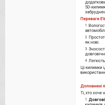
додаткови
5D-килимк
забруднен
Переваги EV
Вологост
автомобілі
Простот
як нові.
Зносост
довговічн
Легкість
Ці килимки і
використання
Доповнені п
Ті, хто хоч
Довгові
килимків, 