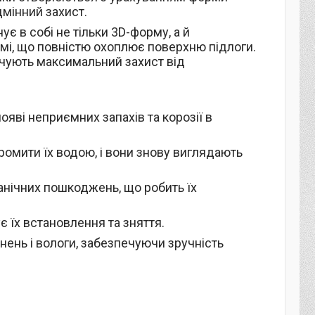
дмінний захист.
ує в собі не тільки 3D-форму, а й
мі, що повністю охоплює поверхню підлоги.
ечують максимальний захист від
появі неприємних запахів та корозії в
ромити їх водою, і вони знову виглядають
анічних пошкоджень, що робить їх
ує їх встановлення та зняття.
нень і вологи, забезпечуючи зручність