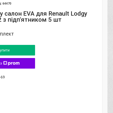
д:
64470
у салон EVA для Renault Lodgy
 з підп'ятником 5 шт
мплект
упити
 з
-69