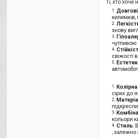
Ті, хто хоч
Довгові
килимків, 
Легкіст
знову виг
Гіпоале
чутливою 
Стійкіс
свіжості в
Естетик
автомобілю
Колірна
сірих до я
Матеріа
підкресли
Комбіна
кольори к
Стиль
:
, залежно