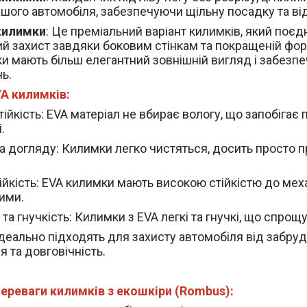
ашого автомобіля, забезпечуючи щільну посадку та ві
килимки
: Це преміальний варіант килимків, який поєдн
й захист завдяки боковим стінкам та покращеній фор
и мають більш елегантний зовнішній вигляд і забезп
ь.
A килимків:
ійкість
: EVA матеріал не вбирає вологу, що запобігає 
.
а догляду
: Килимки легко чистяться, досить просто п
ійкість
: EVA килимки мають високою стійкістю до мех
ими.
 та гнучкість
: Килимки з EVA легкі та гнучкі, що спрощ
деально підходять для захисту автомобіля від забруд
 та довговічність.
ереваги килимків з екошкіри (Rombus):