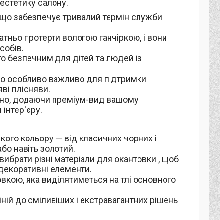
естетику салону.
и, що забезпечує тривалий термін служби
атньо протерти вологою ганчіркою, і вони
собів.
ого безпечним для дітей та людей із
 що особливо важливо для підтримки
яві плісняви.
нтно, додаючи преміум-вид вашому
 інтер'єру.
кого кольору — від класичних чорних і
або навіть золотий.
вибрати різні матеріали для окантовки , щоб
 декоративні елементи.
вкою, яка виділятиметься на тлі основного
іній до сміливіших і екстравагантних рішень