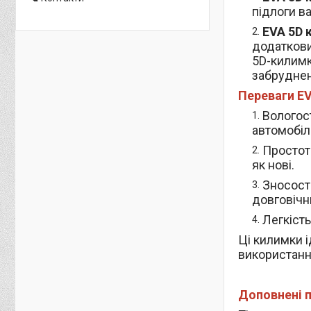
підлоги в
EVA 5D 
додаткови
5D-килимк
забруднен
Переваги EV
Вологост
автомобілі
Простот
як нові.
Зносост
довговічн
Легкість
Ці килимки і
використання
Доповнені п