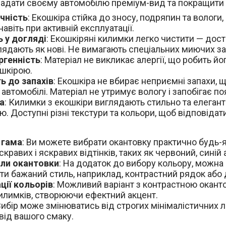
е надати своєму автомобілю преміум-вид та покращити 
чність
: Екошкіра стійка до зносу, подряпин та волог
навіть при активній експлуатації.
ь у догляді
: Екошкіряні килимки легко чистити — дост
лядають як нові. Не вимагають спеціальних миючих за
ргенність
: Матеріал не викликає алергії, що робить й
шкірою.
ть до запахів
: Екошкіра не вбирає неприємні запахи,
 автомобілі. Матеріал не утримує вологу і запобігає по
а
: Килимки з екошкіри виглядають стильно та елега
. Доступні різні текстури та кольори, щоб відповідати
 гама
: Ви можете вибрати окантовку практично будь-я
скравих і яскравих відтінків, таких як червоний, синій 
ли окантовки
: На додаток до вибору кольору, можна 
ти бажаний стиль, наприклад, контрастний рядок або
ції кольорів
: Можливий варіант з контрастною оканто
илимків, створюючи ефектний акцент.
 Вибір може змінюватись від строгих мінімалістичних л
 від вашого смаку.