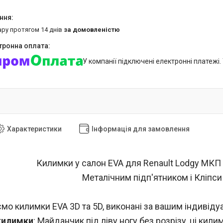
ару протягом 14 днів
за домовленістю
У компанії підключені електронні платежі
Характеристики
Інформація для замовлення
Килимки у салон EVA для Renault Lodgy МКП 
Металічним підп'ятником і Кліпси
мо килимки EVA 3D та 5D, виконані за вашим індивід
килимки
: Майданчик під ліву ногу без розрізу, ці к