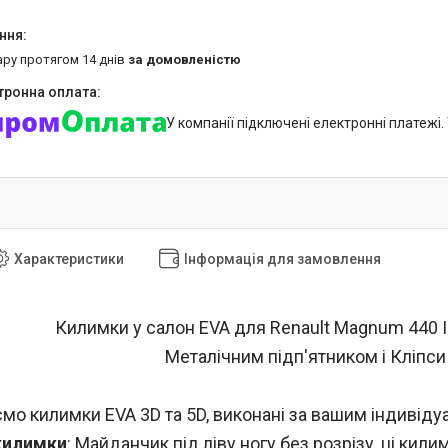
ару протягом 14 днів
за домовленістю
У компанії підключені електронні платежі
Характеристики
Інформація для замовлення
Килимки у салон EVA для Renault Magnum 440 II
Металічним підп'ятником і Кліпси
мо килимки EVA 3D та 5D, виконані за вашим індивід
килимки
: Майданчик під ліву ногу без розрізу, ці к