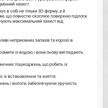
дмінний захист.
ує в собі не тільки 3D-форму, а й
мі, що повністю охоплює поверхню підлоги.
ечують максимальний захист від
появі неприємних запахів та корозії в
ромити їх водою, і вони знову виглядають
анічних пошкоджень, що робить їх
ує їх встановлення та зняття.
нень і вологи, забезпечуючи зручність