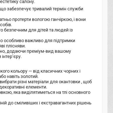
естетику салону.
и, що забезпечує тривалий термін служби
атньо протерти вологою ганчіркою, і вони
собів.
ого безпечним для дітей та людей із
 що особливо важливо для підтримки
яві плісняви.
нтно, додаючи преміум-вид вашому
 інтер'єру.
кого кольору — від класичних чорних і
або навіть золотий.
вибрати різні матеріали для окантовки , щоб
 декоративні елементи.
вкою, яка виділятиметься на тлі основного
іній до сміливіших і екстравагантних рішень