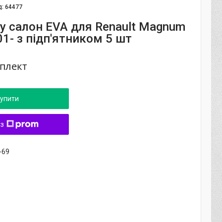
д:
64477
у салон EVA для Renault Magnum
001- з підп'ятником 5 шт
мплект
упити
 з
-69