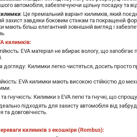
ашого автомобіля, забезпечуючи щільну посадку та ві
килимки
: Це преміальний варіант килимків, який поєдн
й захист завдяки боковим стінкам та покращеній фор
и мають більш елегантний зовнішній вигляд і забезп
ь.
A килимків:
ійкість
: EVA матеріал не вбирає вологу, що запобігає 
.
а догляду
: Килимки легко чистяться, досить просто п
ійкість
: EVA килимки мають високою стійкістю до мех
ими.
 та гнучкість
: Килимки з EVA легкі та гнучкі, що спрощ
деально підходять для захисту автомобіля від забруд
 та довговічність.
ереваги килимків з екошкіри (Rombus):