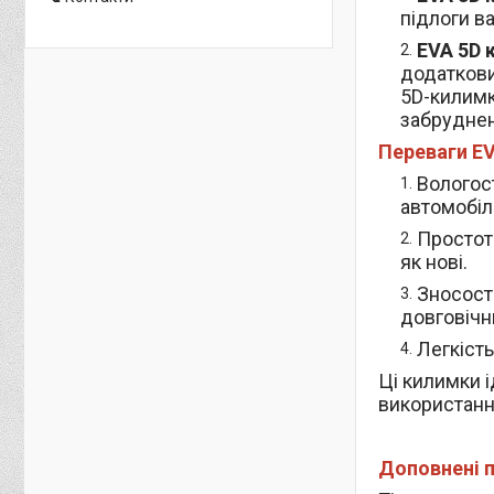
підлоги в
EVA 5D 
додаткови
5D-килимк
забруднен
Переваги EV
Вологост
автомобілі
Простот
як нові.
Зносост
довговічн
Легкість
Ці килимки і
використання
Доповнені п