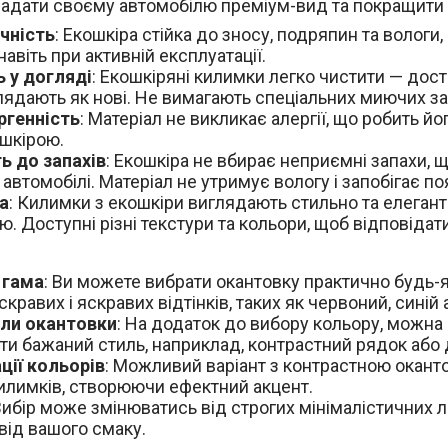
е надати своєму автомобілю преміум-вид та покращити 
чність
: Екошкіра стійка до зносу, подряпин та волог
навіть при активній експлуатації.
ь у догляді
: Екошкіряні килимки легко чистити — дост
лядають як нові. Не вимагають спеціальних миючих за
ргенність
: Матеріал не викликає алергії, що робить й
шкірою.
ть до запахів
: Екошкіра не вбирає неприємні запахи,
 автомобілі. Матеріал не утримує вологу і запобігає по
а
: Килимки з екошкіри виглядають стильно та елега
. Доступні різні текстури та кольори, щоб відповідати
 гама
: Ви можете вибрати окантовку практично будь-я
скравих і яскравих відтінків, таких як червоний, синій 
ли окантовки
: На додаток до вибору кольору, можна 
ти бажаний стиль, наприклад, контрастний рядок або
ції кольорів
: Можливий варіант з контрастною оканто
илимків, створюючи ефектний акцент.
 Вибір може змінюватись від строгих мінімалістичних л
 від вашого смаку.