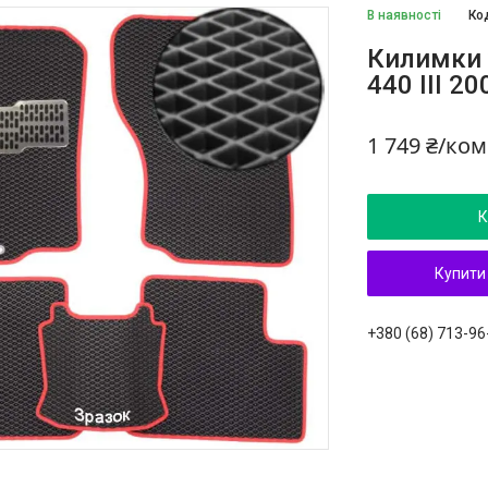
В наявності
Ко
Килимки 
440 III 2
1 749 ₴/ко
К
Купити
+380 (68) 713-96