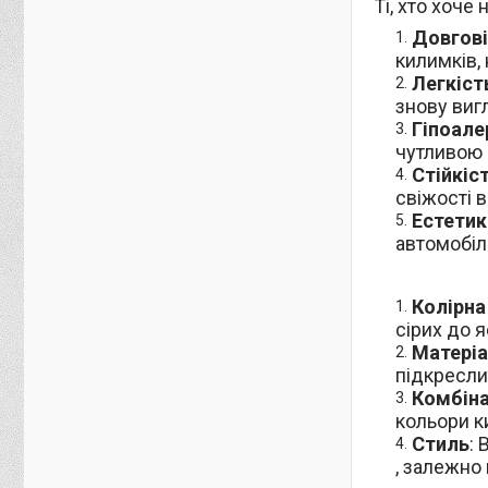
Ті, хто хоч
Довгові
килимків, 
Легкіст
знову виг
Гіпоале
чутливою 
Стійкіс
свіжості в
Естетик
автомобілю
Колірна
сірих до я
Матеріа
підкресли
Комбіна
кольори к
Стиль
:
, залежно