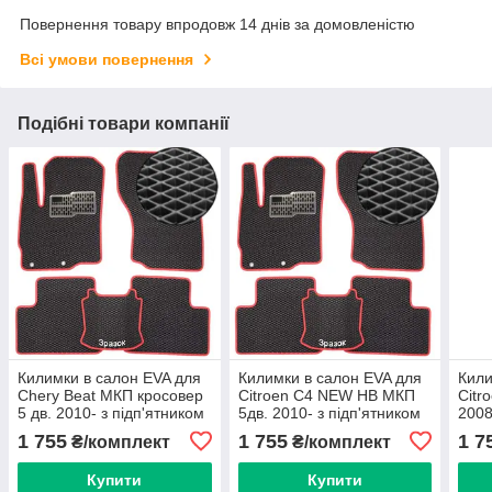
Повернення товару впродовж 14 днів за домовленістю
Всі умови повернення
Подібні товари компанії
Килимки в салон EVA для
Килимки в салон EVA для
Кили
Chery Beat МКП кросовер
Citroen C4 NEW HB МКП
Citr
5 дв. 2010- з підп'ятником
5дв. 2010- з підп'ятником
2008
5 шт.
5 шт.
1 755
1 755
1 7
₴/комплект
₴/комплект
Купити
Купити