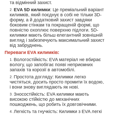
та відмінний захист.
EVA 5D килимки
: Це преміальний варіант
килимків, який поєднує в собі не тільки 3D-
форму, а й додатковий захист завдяки
боковим стінкам та покращеній формі, що
повністю охоплює поверхню підлоги. 5D-
килимки мають більш елегантний зовнішній
вигляд і забезпечують максимальний захист
від забруднень.
Переваги EVA килимків:
Вологостійкість
: EVA матеріал не вбирає
вологу, що запобігає появі неприємних
запахів та корозії в автомобілі.
Простота догляду
: Килимки легко
чистяться, досить просто промити їх водою,
і вони знову виглядають як нові.
Зносостійкість
: EVA килимки мають
високою стійкістю до механічних
пошкоджень, що робить їх довговічними.
Легкість та гнучкість
: Килимки з EVA легкі