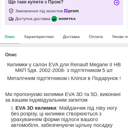
Що таке купити з Пром?
Замовлення під захистом
Доступна доставка
Опис
Характеристики
Доставка
Оплата
Умови п
Опис
Килимки у салон EVA для Renault Megane II HB
МКП 5дв. 2002-2008- з підп'ятником 5 шт
Металічним підп'ятником і Кліпси в Подарунок !
Ми пропонуємо килимки EVA 3D та 5D, виконані
за вашим індивідуальним запитом
EVA 3D килимки
: Майданчик під ліву ногу
без розрізу, ці килимки створюються з
урахуванням форми підлоги вашого
автомобіля, забезпечуючи щільну посадку