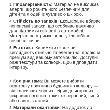
Гіпоалергенність
: Матеріал не викликає
алергії, що робить його безпечним для
дітей та людей із чутливою шкірою.
Стійкість до запахів
: Екошкіра не вбирає
неприємні запахи, що особливо важливо
для підтримки свіжості в автомобілі.
Матеріал не утримує вологу і запобігає
появі плісняви.
Естетика
: Килимки з екошкіри
виглядають стильно та елегантно, додаючи
преміум-вид вашому автомобілю. Доступні
різні текстури та кольори, щоб відповідати
інтер'єру.
Колірна гама
: Ви можете вибрати
окантовку практично будь-якого кольору —
від класичних чорних і сірих до яскравих і
яскравих відтінків, таких як червоний, синій
або навіть золотий.
Матеріали окантовки
: На додаток до