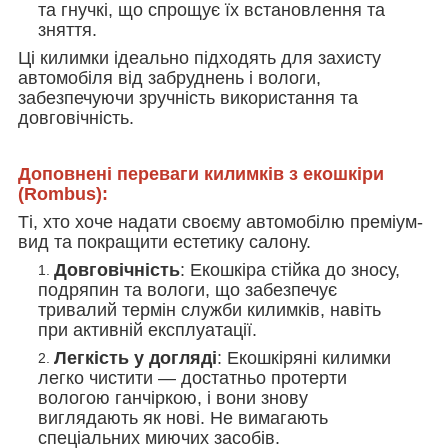
та гнучкі, що спрощує їх встановлення та
зняття.
Ці килимки ідеально підходять для захисту
автомобіля від забруднень і вологи,
забезпечуючи зручність використання та
довговічність.
Доповнені переваги килимків з екошкіри
(Rombus):
Ті, хто хоче надати своєму автомобілю преміум-
вид та покращити естетику салону.
Довговічність
: Екошкіра стійка до зносу,
подряпин та вологи, що забезпечує
тривалий термін служби килимків, навіть
при активній експлуатації.
Легкість у догляді
: Екошкіряні килимки
легко чистити — достатньо протерти
вологою ганчіркою, і вони знову
виглядають як нові. Не вимагають
спеціальних миючих засобів.