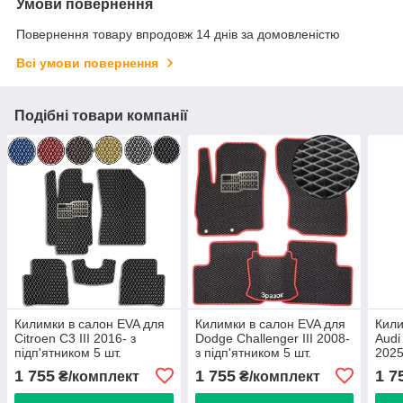
Умови повернення
Повернення товару впродовж 14 днів за домовленістю
Всі умови повернення
Подібні товари компанії
Килимки в салон EVA для
Килимки в салон EVA для
Кили
Citroen C3 III 2016- з
Dodge Challenger III 2008-
Audi
підп'ятником 5 шт.
з підп'ятником 5 шт.
2025
підп
1 755
1 755
1 7
₴/комплект
₴/комплект