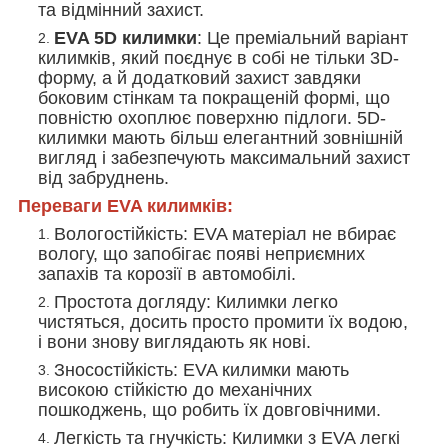
та відмінний захист.
EVA 5D килимки
: Це преміальний варіант
килимків, який поєднує в собі не тільки 3D-
форму, а й додатковий захист завдяки
боковим стінкам та покращеній формі, що
повністю охоплює поверхню підлоги. 5D-
килимки мають більш елегантний зовнішній
вигляд і забезпечують максимальний захист
від забруднень.
Переваги EVA килимків:
Вологостійкість
: EVA матеріал не вбирає
вологу, що запобігає появі неприємних
запахів та корозії в автомобілі.
Простота догляду
: Килимки легко
чистяться, досить просто промити їх водою,
і вони знову виглядають як нові.
Зносостійкість
: EVA килимки мають
високою стійкістю до механічних
пошкоджень, що робить їх довговічними.
Легкість та гнучкість
: Килимки з EVA легкі