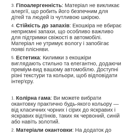
Гіпоалергенність
: Матеріал не викликає
алергії, що робить його безпечним для
дітей та людей із чутливою шкірою.
Стійкість до запахів
: Екошкіра не вбирає
неприємні запахи, що особливо важливо
для підтримки свіжості в автомобілі.
Матеріал не утримує вологу і запобігає
появі плісняви.
Естетика
: Килимки з екошкіри
виглядають стильно та елегантно, додаючи
преміум-вид вашому автомобілю. Доступні
різні текстури та кольори, щоб відповідати
інтер'єру.
Колірна гама
: Ви можете вибрати
окантовку практично будь-якого кольору —
від класичних чорних і сірих до яскравих і
яскравих відтінків, таких як червоний, синій
або навіть золотий.
Матеріали окантовки
: На додаток до