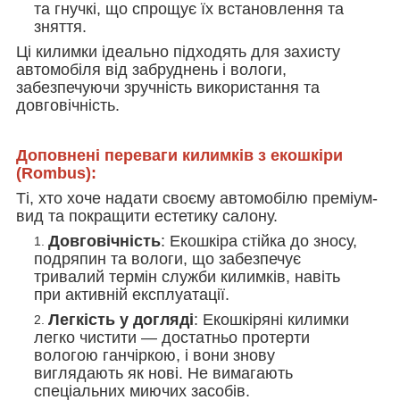
та гнучкі, що спрощує їх встановлення та
зняття.
Ці килимки ідеально підходять для захисту
автомобіля від забруднень і вологи,
забезпечуючи зручність використання та
довговічність.
Доповнені переваги килимків з екошкіри
(Rombus):
Ті, хто хоче надати своєму автомобілю преміум-
вид та покращити естетику салону.
Довговічність
: Екошкіра стійка до зносу,
подряпин та вологи, що забезпечує
тривалий термін служби килимків, навіть
при активній експлуатації.
Легкість у догляді
: Екошкіряні килимки
легко чистити — достатньо протерти
вологою ганчіркою, і вони знову
виглядають як нові. Не вимагають
спеціальних миючих засобів.