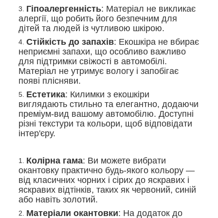
Гіпоалергенність
: Матеріал не викликає
алергії, що робить його безпечним для
дітей та людей із чутливою шкірою.
Стійкість до запахів
: Екошкіра не вбирає
неприємні запахи, що особливо важливо
для підтримки свіжості в автомобілі.
Матеріал не утримує вологу і запобігає
появі плісняви.
Естетика
: Килимки з екошкіри
виглядають стильно та елегантно, додаючи
преміум-вид вашому автомобілю. Доступні
різні текстури та кольори, щоб відповідати
інтер'єру.
Колірна гама
: Ви можете вибрати
окантовку практично будь-якого кольору —
від класичних чорних і сірих до яскравих і
яскравих відтінків, таких як червоний, синій
або навіть золотий.
Матеріали окантовки
: На додаток до