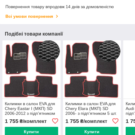
Повернення товару впродовж 14 днів за домовленістю
Всі умови повернення
Подібні товари компанії
Килимки в салон EVA для
Килимки в салон EVA для
Кили
Chery Eastar I (МКП) SD
Chery Elara (МКП) SD
Audi
2006-2012 з підп'ятником
2006- з підп'ятником 5 шт.
підп
5 шт.
1 755
1 755
1 7
₴/комплект
₴/комплект
Купити
Купити