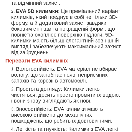
та відмінний захист.
EVA 5D килимки
: Це преміальний варіант
килимків, який поєднує в собі не тільки 3D-
форму, а й додатковий захист завдяки
боковим стінкам та покращеній формі, що
повністю охоплює поверхню підлоги. 5D-
килимки мають більш елегантний зовнішній
вигляд і забезпечують максимальний захист
від забруднень.
Переваги EVA килимків:
Вологостійкість
: EVA матеріал не вбирає
вологу, що запобігає появі неприємних
запахів та корозії в автомобілі.
Простота догляду
: Килимки легко
чистяться, досить просто промити їх водою,
і вони знову виглядають як нові.
Зносостійкість
: EVA килимки мають
високою стійкістю до механічних
пошкоджень, що робить їх довговічними.
Легкість та гнучкість
: Килимки з EVA легкі