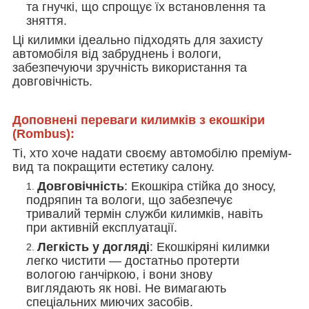
та гнучкі, що спрощує їх встановлення та
зняття.
Ці килимки ідеально підходять для захисту
автомобіля від забруднень і вологи,
забезпечуючи зручність використання та
довговічність.
Доповнені переваги килимків з екошкіри
(Rombus):
Ті, хто хоче надати своєму автомобілю преміум-
вид та покращити естетику салону.
Довговічність
: Екошкіра стійка до зносу,
подряпин та вологи, що забезпечує
тривалий термін служби килимків, навіть
при активній експлуатації.
Легкість у догляді
: Екошкіряні килимки
легко чистити — достатньо протерти
вологою ганчіркою, і вони знову
виглядають як нові. Не вимагають
спеціальних миючих засобів.