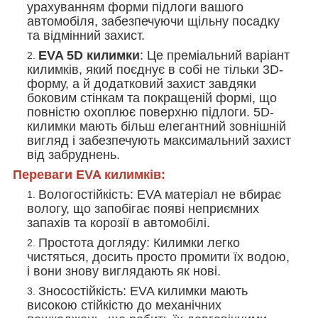
урахуванням форми підлоги вашого
автомобіля, забезпечуючи щільну посадку
та відмінний захист.
EVA 5D килимки
: Це преміальний варіант
килимків, який поєднує в собі не тільки 3D-
форму, а й додатковий захист завдяки
боковим стінкам та покращеній формі, що
повністю охоплює поверхню підлоги. 5D-
килимки мають більш елегантний зовнішній
вигляд і забезпечують максимальний захист
від забруднень.
Переваги EVA килимків:
Вологостійкість
: EVA матеріал не вбирає
вологу, що запобігає появі неприємних
запахів та корозії в автомобілі.
Простота догляду
: Килимки легко
чистяться, досить просто промити їх водою,
і вони знову виглядають як нові.
Зносостійкість
: EVA килимки мають
високою стійкістю до механічних