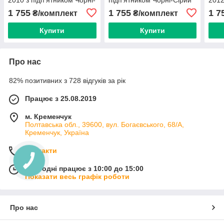
Сірий кант 5 шт.
кант 5 шт.
Кори
1 755
1 755
1 7
₴/комплект
₴/комплект
Купити
Купити
Про нас
82% позитивних з 728 відгуків за рік
Працює з 25.08.2019
м. Кременчук
Полтавська обл., 39600, вул. Богаєвського, 68/А,
Кременчук, Україна
Контакти
Сьогодні працює з 10:00 до 15:00
Показати весь графік роботи
Про нас