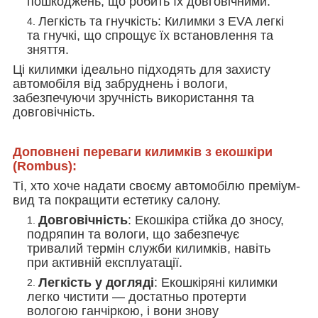
пошкоджень, що робить їх довговічними.
Легкість та гнучкість
: Килимки з EVA легкі
та гнучкі, що спрощує їх встановлення та
зняття.
Ці килимки ідеально підходять для захисту
автомобіля від забруднень і вологи,
забезпечуючи зручність використання та
довговічність.
Доповнені переваги килимків з екошкіри
(Rombus):
Ті, хто хоче надати своєму автомобілю преміум-
вид та покращити естетику салону.
Довговічність
: Екошкіра стійка до зносу,
подряпин та вологи, що забезпечує
тривалий термін служби килимків, навіть
при активній експлуатації.
Легкість у догляді
: Екошкіряні килимки
легко чистити — достатньо протерти
вологою ганчіркою, і вони знову