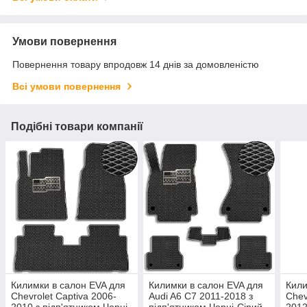
Умови повернення
Повернення товару впродовж 14 днів за домовленістю
Всі умови повернення
Подібні товари компанії
Килимки в салон EVA для
Килимки в салон EVA для
Кили
Chevrolet Captiva 2006-
Audi A6 С7 2011-2018 з
Chev
2010 з підп'ятником Чорні-
підп'ятником Чорні-Сірий
2012