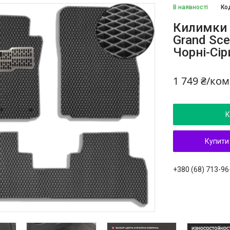
В наявності
Ко
Килимки в
Grand Sce
Чорні-Сір
1 749 ₴/ко
К
Купити
+380 (68) 713-96