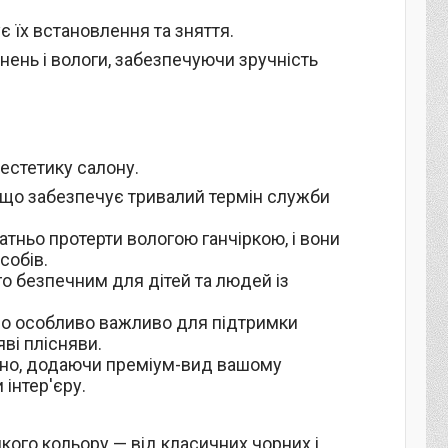
ує їх встановлення та зняття.
нень і вологи, забезпечуючи зручність
естетику салону.
и, що забезпечує тривалий термін служби
атньо протерти вологою ганчіркою, і вони
собів.
ого безпечним для дітей та людей із
 що особливо важливо для підтримки
яві плісняви.
нтно, додаючи преміум-вид вашому
 інтер'єру.
кого кольору — від класичних чорних і