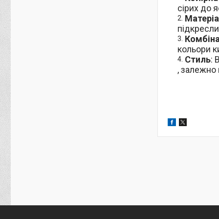
сірих до я
Матеріа
підкресли
Комбіна
кольори к
Стиль
:
, залежно