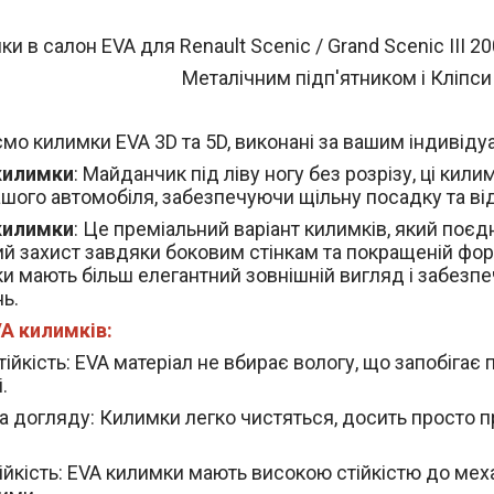
и в салон EVA для Renault Scenic / Grand Scenic III 20
Металічним підп'ятником і Кліпси
мо килимки EVA 3D та 5D, виконані за вашим індивід
килимки
: Майданчик під ліву ногу без розрізу, ці к
ашого автомобіля, забезпечуючи щільну посадку та ві
килимки
: Це преміальний варіант килимків, який поєдн
й захист завдяки боковим стінкам та покращеній фор
и мають більш елегантний зовнішній вигляд і забезп
ь.
A килимків:
ійкість
: EVA матеріал не вбирає вологу, що запобігає 
.
а догляду
: Килимки легко чистяться, досить просто п
ійкість
: EVA килимки мають високою стійкістю до мех