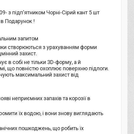
09- з підп'ятником Чорні-Сірий кант 5 шт
 в Подарунок !
уальним запитом
илимки створюються з урахуванням форми
дмінний захист.
ує в собі не тільки 3D-форму, а й
мі, що повністю охоплює поверхню підлоги.
ечують максимальний захист від
появі неприємних запахів та корозії в
ромити їх водою, і вони знову виглядають
анічних пошкоджень, що робить їх