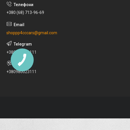
+380 (68) 713-96-69
shoppp4cccars@gmail.com
+380980023111
+380980023111