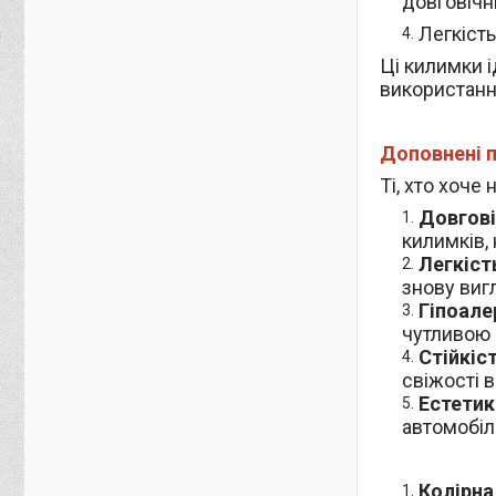
довговічн
Легкість
Ці килимки і
використання
Доповнені п
Ті, хто хоч
Довгові
килимків, 
Легкіст
знову виг
Гіпоале
чутливою 
Стійкіс
свіжості в
Естетик
автомобілю
Колірна