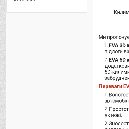
Килимк
Ми пропонує
EVA 3D 
підлоги в
EVA 5D 
додаткови
5D-килимк
забруднен
Переваги EV
Вологост
автомобілі
Простот
як нові.
Зносост