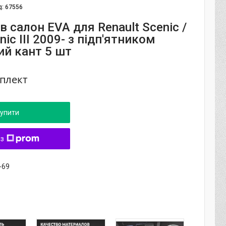
д:
67556
 салон EVA для Renault Scenic /
nic III 2009- з підп'ятником
ий кант 5 шт
мплект
упити
 з
-69