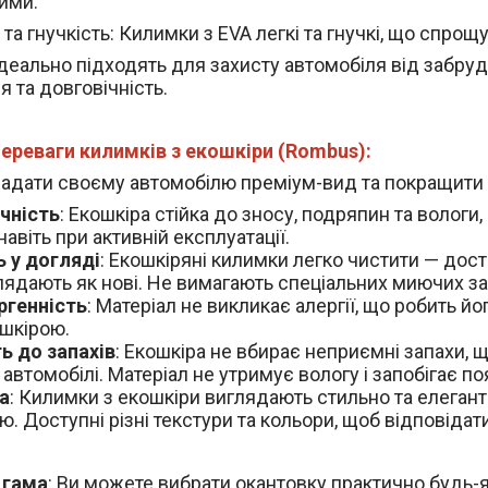
ими.
 та гнучкість
: Килимки з EVA легкі та гнучкі, що спрощ
деально підходять для захисту автомобіля від забруд
 та довговічність.
ереваги килимків з екошкіри (Rombus):
е надати своєму автомобілю преміум-вид та покращити 
чність
: Екошкіра стійка до зносу, подряпин та волог
навіть при активній експлуатації.
ь у догляді
: Екошкіряні килимки легко чистити — дост
лядають як нові. Не вимагають спеціальних миючих за
ргенність
: Матеріал не викликає алергії, що робить й
шкірою.
ть до запахів
: Екошкіра не вбирає неприємні запахи,
 автомобілі. Матеріал не утримує вологу і запобігає по
а
: Килимки з екошкіри виглядають стильно та елега
. Доступні різні текстури та кольори, щоб відповідати
 гама
: Ви можете вибрати окантовку практично будь-я