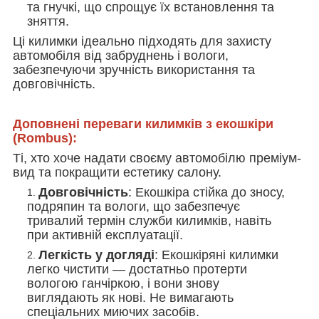
та гнучкі, що спрощує їх встановлення та
зняття.
Ці килимки ідеально підходять для захисту
автомобіля від забруднень і вологи,
забезпечуючи зручність використання та
довговічність.
Доповнені переваги килимків з екошкіри
(Rombus):
Ті, хто хоче надати своєму автомобілю преміум-
вид та покращити естетику салону.
Довговічність
: Екошкіра стійка до зносу,
подряпин та вологи, що забезпечує
тривалий термін служби килимків, навіть
при активній експлуатації.
Легкість у догляді
: Екошкіряні килимки
легко чистити — достатньо протерти
вологою ганчіркою, і вони знову
виглядають як нові. Не вимагають
спеціальних миючих засобів.