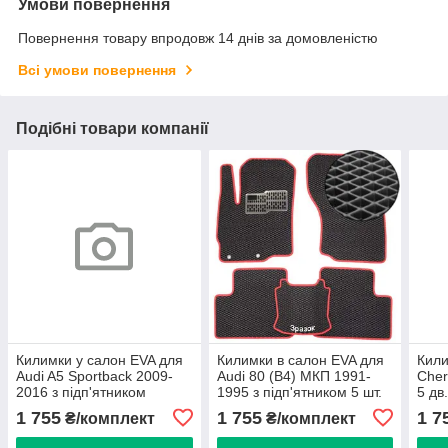
Умови повернення
Повернення товару впродовж 14 днів за домовленістю
Всі умови повернення
Подібні товари компанії
Килимки у салон EVA для
Килимки в салон EVA для
Кили
Audi A5 Sportback 2009-
Audi 80 (B4) МКП 1991-
Cher
2016 з підп'ятником
1995 з підп'ятником 5 шт.
5 дв
Червоні 5 шт
5 шт
1 755
1 755
1 7
₴/комплект
₴/комплект