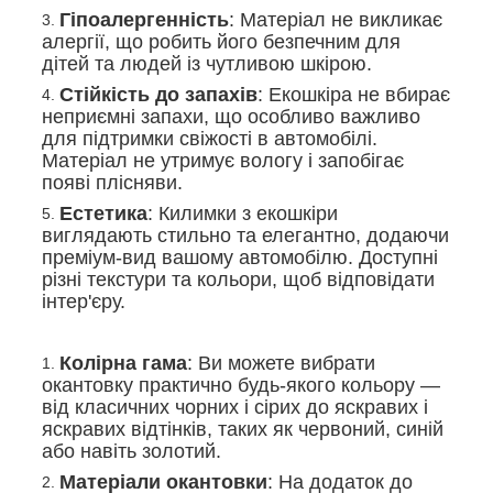
Гіпоалергенність
: Матеріал не викликає
алергії, що робить його безпечним для
дітей та людей із чутливою шкірою.
Стійкість до запахів
: Екошкіра не вбирає
неприємні запахи, що особливо важливо
для підтримки свіжості в автомобілі.
Матеріал не утримує вологу і запобігає
появі плісняви.
Естетика
: Килимки з екошкіри
виглядають стильно та елегантно, додаючи
преміум-вид вашому автомобілю. Доступні
різні текстури та кольори, щоб відповідати
інтер'єру.
Колірна гама
: Ви можете вибрати
окантовку практично будь-якого кольору —
від класичних чорних і сірих до яскравих і
яскравих відтінків, таких як червоний, синій
або навіть золотий.
Матеріали окантовки
: На додаток до