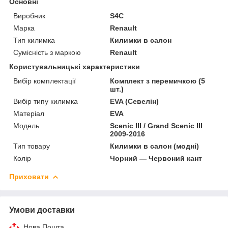
Основні
Виробник
S4C
Марка
Renault
Тип килимка
Килимки в салон
Сумісність з маркою
Renault
Користувальницькі характеристики
Вибір комплектації
Комплект з перемичкою (5
шт.)
Вибір типу килимка
EVA (Севелін)
Матеріал
EVA
Мoдель
Scenic III / Grand Scenic III
2009-2016
Тип товару
Килимки в салон (модні)
Колір
Чорний — Червоний кант
Приховати
Умови доставки
Нова Пошта