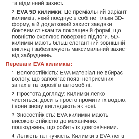
та відмінний захист.
EVA 5D килимки
: Це преміальний варіант
килимків, який поєднує в собі не тільки 3D-
форму, а й додатковий захист завдяки
боковим стінкам та покращеній формі, що
повністю охоплює поверхню підлоги. 5D-
килимки мають більш елегантний зовнішній
вигляд і забезпечують максимальний захист
від забруднень.
Переваги EVA килимків:
Вологостійкість
: EVA матеріал не вбирає
вологу, що запобігає появі неприємних
запахів та корозії в автомобілі.
Простота догляду
: Килимки легко
чистяться, досить просто промити їх водою,
і вони знову виглядають як нові.
Зносостійкість
: EVA килимки мають
високою стійкістю до механічних
пошкоджень, що робить їх довговічними.
Легкість та гнучкість
: Килимки з EVA легкі