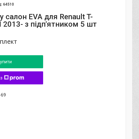
д:
64510
 салон EVA для Renault T-
 2013- з підп'ятником 5 шт
мплект
упити
 з
-69