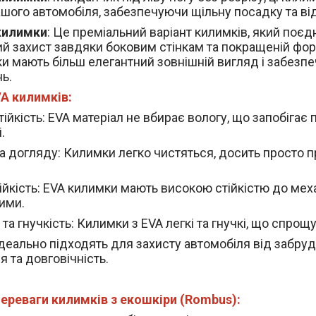
ашого автомобіля, забезпечуючи щільну посадку та ві
килимки
: Це преміальний варіант килимків, який поєдн
й захист завдяки боковим стінкам та покращеній фор
и мають більш елегантний зовнішній вигляд і забезп
ь.
A килимків:
ійкість
: EVA матеріал не вбирає вологу, що запобігає 
.
а догляду
: Килимки легко чистяться, досить просто п
ійкість
: EVA килимки мають високою стійкістю до мех
ими.
 та гнучкість
: Килимки з EVA легкі та гнучкі, що спрощ
деально підходять для захисту автомобіля від забруд
 та довговічність.
ереваги килимків з екошкіри (Rombus):