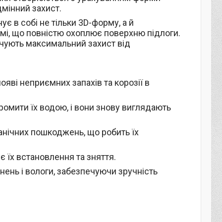
дмінний захист.
ує в собі не тільки 3D-форму, а й
мі, що повністю охоплює поверхню підлоги.
ечують максимальний захист від
появі неприємних запахів та корозії в
ромити їх водою, і вони знову виглядають
анічних пошкоджень, що робить їх
ує їх встановлення та зняття.
нень і вологи, забезпечуючи зручність