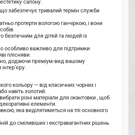
естетику салону.
и, що забезпечує тривалий термін служби
атньо протерти вологою ганчіркою, і вони
собів.
ого безпечним для дітей та людей із
 що особливо важливо для підтримки
яві плісняви.
нтно, додаючи преміум-вид вашому
 інтер'єру.
кого кольору — від класичних чорних і
або навіть золотий.
вибрати різні матеріали для окантовки , щоб
 декоративні елементи.
вкою, яка виділятиметься на тлі основного
іній до сміливіших і екстравагантних рішень