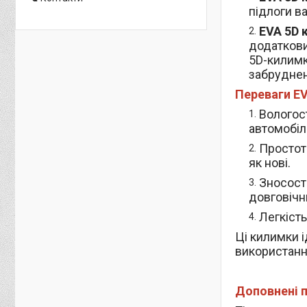
підлоги в
EVA 5D 
додаткови
5D-килимк
забруднен
Переваги EV
Вологост
автомобілі
Простот
як нові.
Зносост
довговічн
Легкість
Ці килимки і
використання
Доповнені п