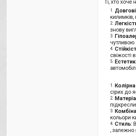
Ті, хто хоч
Довгові
килимків, 
Легкіст
знову виг
Гіпоале
чутливою 
Стійкіс
свіжості в
Естетик
автомобілю
Колірна
сірих до я
Матеріа
підкресли
Комбіна
кольори к
Стиль
:
, залежно