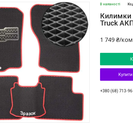
В наявності
Ко
Килимки у
Truck АКП
1 749 ₴/ко
К
Купити
+380 (68) 713-96