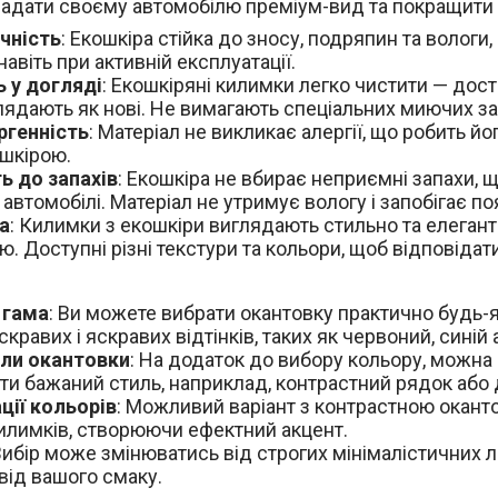
е надати своєму автомобілю преміум-вид та покращити 
чність
: Екошкіра стійка до зносу, подряпин та волог
навіть при активній експлуатації.
ь у догляді
: Екошкіряні килимки легко чистити — дост
лядають як нові. Не вимагають спеціальних миючих за
ргенність
: Матеріал не викликає алергії, що робить й
шкірою.
ть до запахів
: Екошкіра не вбирає неприємні запахи,
 автомобілі. Матеріал не утримує вологу і запобігає по
а
: Килимки з екошкіри виглядають стильно та елега
. Доступні різні текстури та кольори, щоб відповідати
 гама
: Ви можете вибрати окантовку практично будь-я
скравих і яскравих відтінків, таких як червоний, синій 
ли окантовки
: На додаток до вибору кольору, можна 
ти бажаний стиль, наприклад, контрастний рядок або
ції кольорів
: Можливий варіант з контрастною оканто
илимків, створюючи ефектний акцент.
 Вибір може змінюватись від строгих мінімалістичних л
 від вашого смаку.