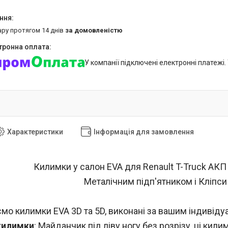
ару протягом 14 днів
за домовленістю
У компанії підключені електронні платежі
Характеристики
Інформація для замовлення
Килимки у салон EVA для Renault T-Truck АКП 
Металічним підп'ятником і Кліпси
мо килимки EVA 3D та 5D, виконані за вашим індивід
килимки
: Майданчик під ліву ногу без розрізу, ці к