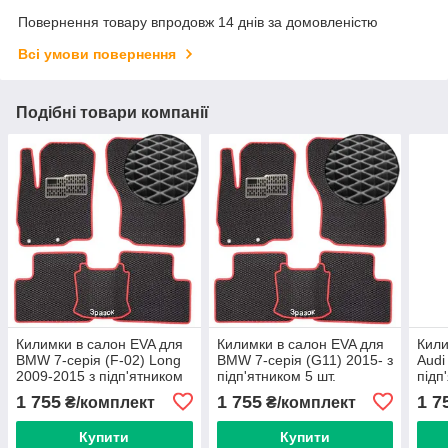
Повернення товару впродовж 14 днів за домовленістю
Всі умови повернення
Подібні товари компанії
Килимки в салон EVA для
Килимки в салон EVA для
Кили
BMW 7-серія (F-02) Long
BMW 7-серія (G11) 2015- з
Audi
2009-2015 з підп'ятником
підп'ятником 5 шт.
підп
5 шт.
1 755
1 755
1 7
₴/комплект
₴/комплект
Купити
Купити