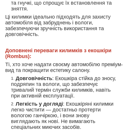
та гнучкі, що спрощує їх встановлення та
зняття.
Ці килимки ідеально підходять для захисту
автомобіля від забруднень і вологи,
забезпечуючи зручність використання та
довговічність.
Доповнені переваги килимків з екошкіри
(Rombus):
Ті, хто хоче надати своєму автомобілю преміум-
вид та покращити естетику салону.
Довговічність
: Екошкіра стійка до зносу,
подряпин та вологи, що забезпечує
тривалий термін служби килимків, навіть
при активній експлуатації.
Легкість у догляді
: Екошкіряні килимки
легко чистити — достатньо протерти
вологою ганчіркою, і вони знову
виглядають як нові. Не вимагають
спеціальних миючих засобів.