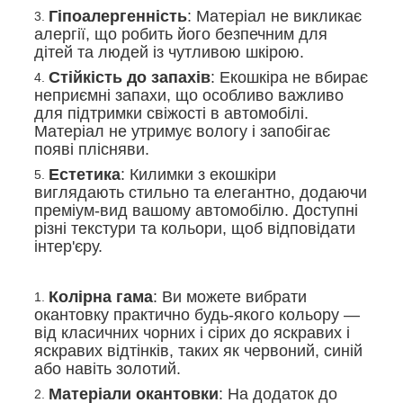
Гіпоалергенність
: Матеріал не викликає
алергії, що робить його безпечним для
дітей та людей із чутливою шкірою.
Стійкість до запахів
: Екошкіра не вбирає
неприємні запахи, що особливо важливо
для підтримки свіжості в автомобілі.
Матеріал не утримує вологу і запобігає
появі плісняви.
Естетика
: Килимки з екошкіри
виглядають стильно та елегантно, додаючи
преміум-вид вашому автомобілю. Доступні
різні текстури та кольори, щоб відповідати
інтер'єру.
Колірна гама
: Ви можете вибрати
окантовку практично будь-якого кольору —
від класичних чорних і сірих до яскравих і
яскравих відтінків, таких як червоний, синій
або навіть золотий.
Матеріали окантовки
: На додаток до