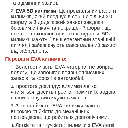
та відмінний захист.
EVA 5D килимки
: Це преміальний варіант
килимків, який поєднує в собі не тільки 3D-
форму, а й додатковий захист завдяки
боковим стінкам та покращеній формі, що
повністю охоплює поверхню підлоги. 5D-
килимки мають більш елегантний зовнішній
вигляд і забезпечують максимальний захист
від забруднень.
Переваги EVA килимків:
Вологостійкість
: EVA матеріал не вбирає
вологу, що запобігає появі неприємних
запахів та корозії в автомобілі.
Простота догляду
: Килимки легко
чистяться, досить просто промити їх водою,
і вони знову виглядають як нові.
Зносостійкість
: EVA килимки мають
високою стійкістю до механічних
пошкоджень, що робить їх довговічними.
Легкість та гнучкість
: Килимки з EVA легкі