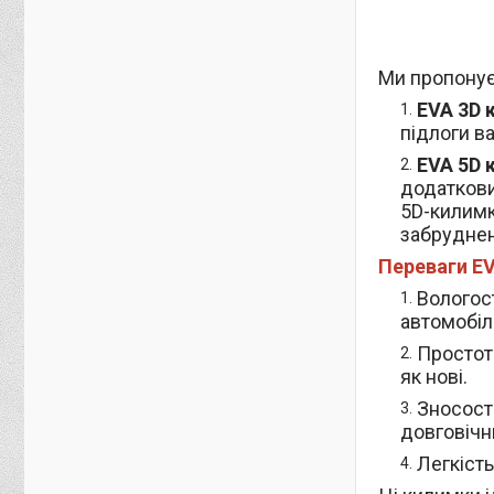
Ми пропонує
EVA 3D 
підлоги в
EVA 5D 
додаткови
5D-килимк
забруднен
Переваги EV
Вологост
автомобілі
Простот
як нові.
Зносост
довговічн
Легкість