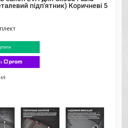
талевий підп'ятник) Коричневі 5
мплект
упити
 з
-69