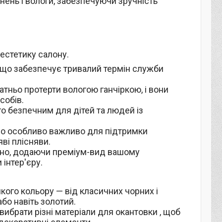
нень і вологи, забезпечуючи зручність
естетику салону.
и, що забезпечує тривалий термін служби
атньо протерти вологою ганчіркою, і вони
собів.
ого безпечним для дітей та людей із
 що особливо важливо для підтримки
яві плісняви.
нтно, додаючи преміум-вид вашому
 інтер'єру.
кого кольору — від класичних чорних і
або навіть золотий.
вибрати різні матеріали для окантовки , щоб