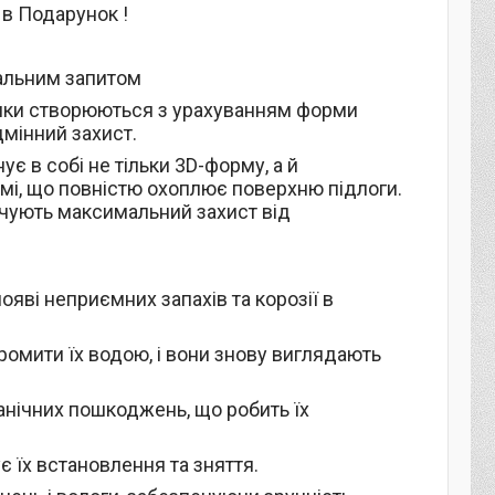
 в Подарунок !
уальним запитом
илимки створюються з урахуванням форми
дмінний захист.
ує в собі не тільки 3D-форму, а й
мі, що повністю охоплює поверхню підлоги.
ечують максимальний захист від
появі неприємних запахів та корозії в
ромити їх водою, і вони знову виглядають
анічних пошкоджень, що робить їх
ує їх встановлення та зняття.