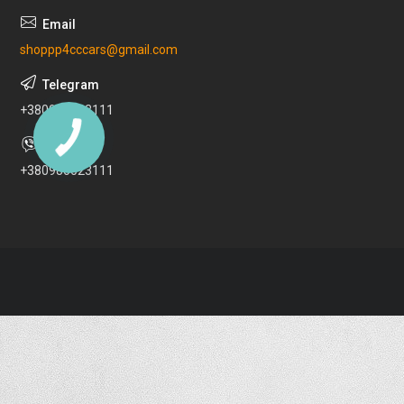
shoppp4cccars@gmail.com
+380980023111
+380980023111