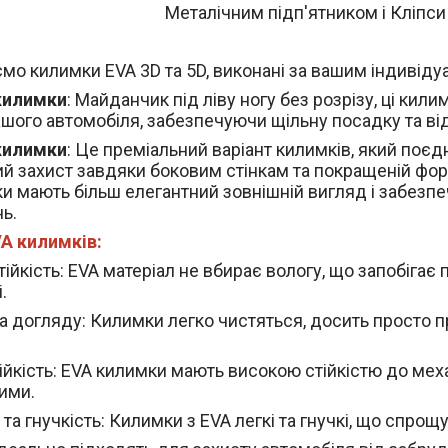
Металічним підп'ятником і Кліпси
мо килимки EVA 3D та 5D, виконані за вашим індивід
килимки
: Майданчик під ліву ногу без розрізу, ці к
ашого автомобіля, забезпечуючи щільну посадку та ві
килимки
: Це преміальний варіант килимків, який поєдн
й захист завдяки боковим стінкам та покращеній фор
и мають більш елегантний зовнішній вигляд і забезп
ь.
A килимків:
ійкість
: EVA матеріал не вбирає вологу, що запобігає 
.
а догляду
: Килимки легко чистяться, досить просто п
ійкість
: EVA килимки мають високою стійкістю до мех
ими.
 та гнучкість
: Килимки з EVA легкі та гнучкі, що спрощ