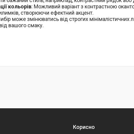
ти бажаний стиль, наприклад, контрастний рядок або
ції кольорів
: Можливий варіант з контрастною оканто
илимків, створюючи ефектний акцент.
 Вибір може змінюватись від строгих мінімалістичних л
 від вашого смаку.
Корисно