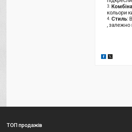
підкресли
Комбіна
кольори к
Стиль
:
, залежно
ТОП продажів