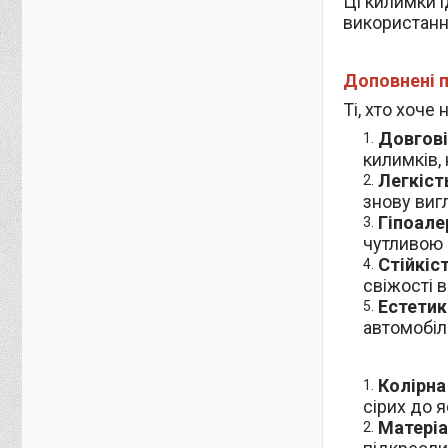
Ці килимки і
використання
Доповнені п
Ті, хто хоч
Довгові
килимків, 
Легкіст
знову виг
Гіпоале
чутливою 
Стійкіс
свіжості в
Естетик
автомобілю
Колірна
сірих до я
Матеріа