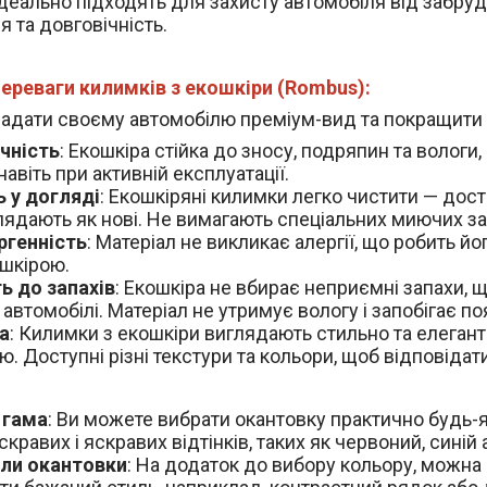
деально підходять для захисту автомобіля від забруд
 та довговічність.
ереваги килимків з екошкіри (Rombus):
е надати своєму автомобілю преміум-вид та покращити 
чність
: Екошкіра стійка до зносу, подряпин та волог
навіть при активній експлуатації.
ь у догляді
: Екошкіряні килимки легко чистити — дост
лядають як нові. Не вимагають спеціальних миючих за
ргенність
: Матеріал не викликає алергії, що робить й
шкірою.
ть до запахів
: Екошкіра не вбирає неприємні запахи,
 автомобілі. Матеріал не утримує вологу і запобігає по
а
: Килимки з екошкіри виглядають стильно та елега
. Доступні різні текстури та кольори, щоб відповідати
 гама
: Ви можете вибрати окантовку практично будь-я
скравих і яскравих відтінків, таких як червоний, синій 
ли окантовки
: На додаток до вибору кольору, можна 