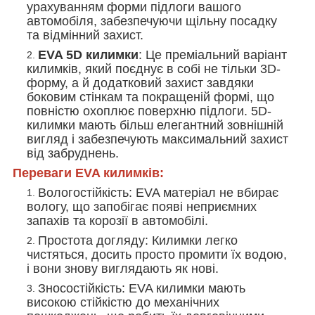
урахуванням форми підлоги вашого
автомобіля, забезпечуючи щільну посадку
та відмінний захист.
EVA 5D килимки
: Це преміальний варіант
килимків, який поєднує в собі не тільки 3D-
форму, а й додатковий захист завдяки
боковим стінкам та покращеній формі, що
повністю охоплює поверхню підлоги. 5D-
килимки мають більш елегантний зовнішній
вигляд і забезпечують максимальний захист
від забруднень.
Переваги EVA килимків:
Вологостійкість
: EVA матеріал не вбирає
вологу, що запобігає появі неприємних
запахів та корозії в автомобілі.
Простота догляду
: Килимки легко
чистяться, досить просто промити їх водою,
і вони знову виглядають як нові.
Зносостійкість
: EVA килимки мають
високою стійкістю до механічних