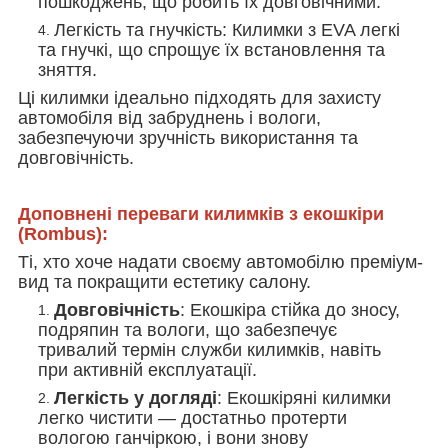
пошкоджень, що робить їх довговічними.
Легкість та гнучкість
: Килимки з EVA легкі
та гнучкі, що спрощує їх встановлення та
зняття.
Ці килимки ідеально підходять для захисту
автомобіля від забруднень і вологи,
забезпечуючи зручність використання та
довговічність.
Доповнені переваги килимків з екошкіри
(Rombus):
Ті, хто хоче надати своєму автомобілю преміум-
вид та покращити естетику салону.
Довговічність
: Екошкіра стійка до зносу,
подряпин та вологи, що забезпечує
тривалий термін служби килимків, навіть
при активній експлуатації.
Легкість у догляді
: Екошкіряні килимки
легко чистити — достатньо протерти
вологою ганчіркою, і вони знову