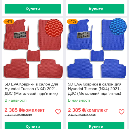
Купити
Купити
–4%
–4%
5D EVA Коврики в салон для
5D EVA Коврики в салон для
Hyundai Tucson (NX4) 2021-
Hyundai Tucson (NX4) 2021-
ДВС (Металевий підп'ятник)
ДВС (Металевий підп'ятник)
Червоні 5 шт
Синий-Синій кант 5 шт
В наявності
В наявності
2 385
2 385
₴/комплект
₴/комплект
2 475 ₴/комплект
2 475 ₴/комплект
Купити
Купити