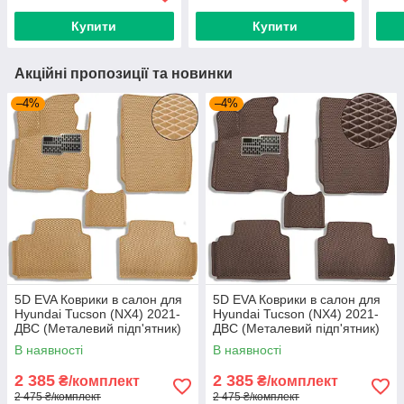
Купити
Купити
Акційні пропозиції та новинки
–4%
–4%
5D EVA Коврики в салон для
5D EVA Коврики в салон для
Hyundai Tucson (NX4) 2021-
Hyundai Tucson (NX4) 2021-
ДВС (Металевий підп'ятник)
ДВС (Металевий підп'ятник)
Бежевый-Бежевий кант 5 шт
Коричневі 5 шт
В наявності
В наявності
2 385
2 385
₴/комплект
₴/комплект
2 475 ₴/комплект
2 475 ₴/комплект