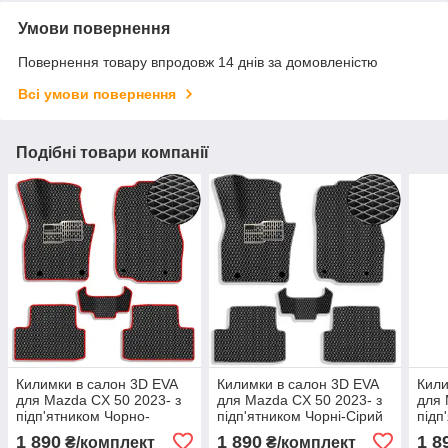
Умови повернення
Повернення товару впродовж 14 днів за домовленістю
Всі умови повернення
Подібні товари компанії
Килимки в салон 3D EVA
Килимки в салон 3D EVA
Кили
для Mazda CX 50 2023- з
для Mazda CX 50 2023- з
для 
підп'ятником Чорно-
підп'ятником Чорні-Сірий
підп
Червоний кант 5 шт
кант 5 шт
кант
1 890
1 890
1 8
₴/комплект
₴/комплект