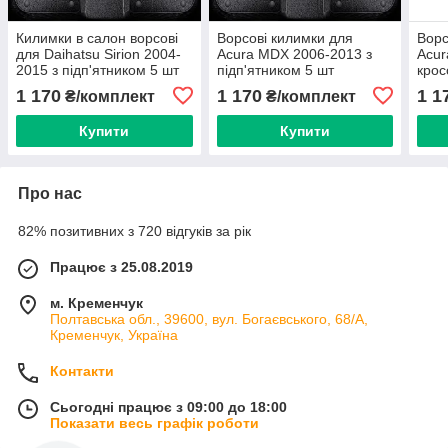
Килимки в салон ворсові
Ворсові килимки для
Ворс
для Daihatsu Sirion 2004-
Acura MDX 2006-2013 з
Acur
2015 з підп'ятником 5 шт
підп'ятником 5 шт
крос
(Carrera)
(Carrera)
підп
1 170
1 170
1 1
₴/комплект
₴/комплект
(Car
Купити
Купити
Про нас
82% позитивних з 720 відгуків за рік
Працює з 25.08.2019
м. Кременчук
Полтавська обл., 39600, вул. Богаєвського, 68/А,
Кременчук, Україна
Контакти
Сьогодні працює з 09:00 до 18:00
Показати весь графік роботи