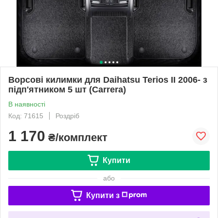
Ворсові килимки для Daihatsu Terios II 2006- з
підп'ятником 5 шт (Carrera)
В наявності
Код: 71615
Роздріб
1 170
₴/комплект
Купити
або
Купити з