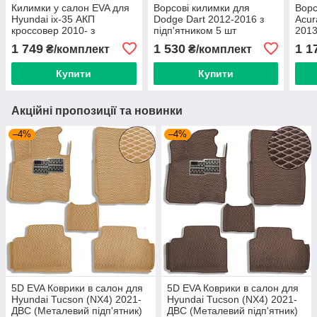
Килимки у салон EVA для
Ворсові килимки для
Ворс
Hyundai ix-35 АКП
Dodge Dart 2012-2016 з
Acur
кроссовер 2010- з
підп'ятником 5 шт
2013
підп'ятником 5 шт
(Carrera) Каучук (ПВХ),
(Car
1 749
1 530
1 1
₴/комплект
₴/комплект
Комплект-Все кольору
(EcoLoop), Каучук (ПВХ)
Купити
Купити
Акційні пропозиції та новинки
–4%
–4%
5D EVA Коврики в салон для
5D EVA Коврики в салон для
Hyundai Tucson (NX4) 2021-
Hyundai Tucson (NX4) 2021-
ДВС (Металевий підп'ятник)
ДВС (Металевий підп'ятник)