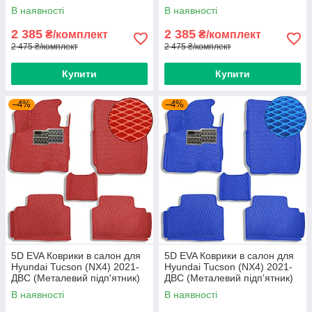
Бежевый-Бежевий кант 5 шт
Коричневі 5 шт
В наявності
В наявності
2 385
2 385
₴/комплект
₴/комплект
2 475 ₴/комплект
2 475 ₴/комплект
Купити
Купити
–4%
–4%
5D EVA Коврики в салон для
5D EVA Коврики в салон для
Hyundai Tucson (NX4) 2021-
Hyundai Tucson (NX4) 2021-
ДВС (Металевий підп'ятник)
ДВС (Металевий підп'ятник)
Червоні 5 шт
Синий-Синій кант 5 шт
В наявності
В наявності