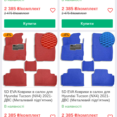
2 385
2 385
₴/комплект
₴/комплект
2 475 ₴/комплект
2 475 ₴/комплект
Купити
Купити
–4%
–4%
5D EVA Коврики в салон для
5D EVA Коврики в салон для
Hyundai Tucson (NX4) 2021-
Hyundai Tucson (NX4) 2021-
ДВС (Металевий підп'ятник)
ДВС (Металевий підп'ятник)
Червоні 5 шт
Синий-Синій кант 5 шт
В наявності
В наявності
2 385
2 385
₴/комплект
₴/комплект