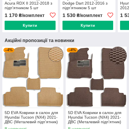
Acura RDX ІІ 2012-2018 з
Dodge Dart 2012-2016 з
Hyun
підп'ятником 5 шт
підп'ятником 5 шт
2012
(Carrera)
(Carrera) Каучук (ПВХ),
Прот
1 170
1 530
1 5
₴/комплект
₴/комплект
Комплект-Все кольору
Підп
(EcoLoop), Каучук (ПВХ)
шт
Купити
Купити
Акційні пропозиції та новинки
–4%
–4%
5D EVA Коврики в салон для
5D EVA Коврики в салон для
Hyundai Tucson (NX4) 2021-
Hyundai Tucson (NX4) 2021-
ДВС (Металевий підп'ятник)
ДВС (Металевий підп'ятник)
Бежевый-Бежевий кант 5 шт
Коричневі 5 шт
В наявності
В наявності