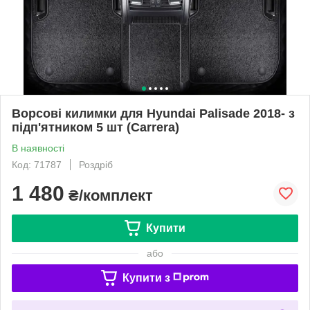
Ворсові килимки для Hyundai Palisade 2018- з
підп'ятником 5 шт (Carrera)
В наявності
Код: 71787
Роздріб
1 480
₴/комплект
Купити
або
Купити з