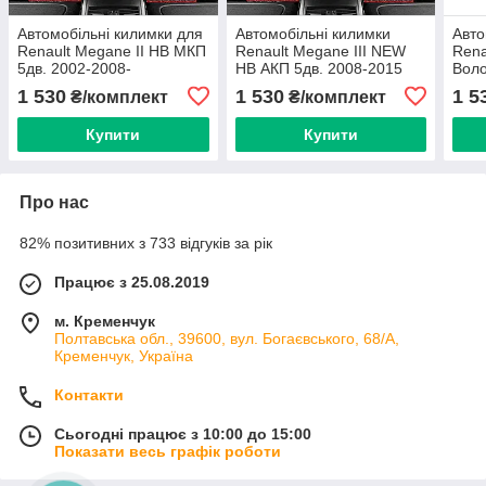
Автомобільні килимки для
Автомобільні килимки
Авто
Renault Megane II HB МКП
Renault Megane III NEW
Rena
5дв. 2002-2008-
HB АКП 5дв. 2008-2015
Воло
Вологостійкі Протиковзкі З
Вологостійкі Протиковзкі З
Підп
1 530
1 530
1 5
₴/комплект
₴/комплект
Підп'ятником (EcoLoop) 5
Підп'ятником (EcoLoop) 5
шт
шт
шт
Купити
Купити
Про нас
82% позитивних з 733 відгуків за рік
Працює з 25.08.2019
м. Кременчук
Полтавська обл., 39600, вул. Богаєвського, 68/А,
Кременчук, Україна
Контакти
Сьогодні працює з 10:00 до 15:00
Показати весь графік роботи