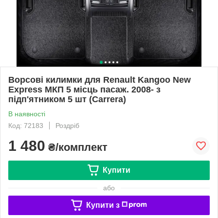
Ворсові килимки для Renault Kangoo New
Express МКП 5 місць пасаж. 2008- з
підп'ятником 5 шт (Carrera)
В наявності
Код: 72183
Роздріб
1 480
₴/комплект
Купити
або
Купити з